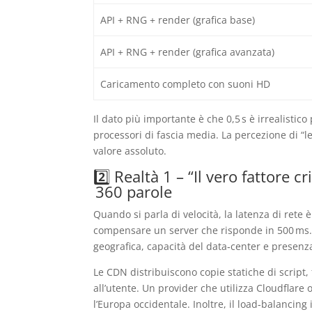
API + RNG + render (grafica base)
API + RNG + render (grafica avanzata)
Caricamento completo con suoni HD
Il dato più importante è che 0,5 s è irrealisti
processori di fascia media. La percezione di “
valore assoluto.
2️⃣ Realtà 1 – “Il vero fattore c
360 parole
Quando si parla di velocità, la latenza di rete 
compensare un server che risponde in 500 ms. L
geografica, capacità del data‑center e presenz
Le CDN distribuiscono copie statiche di script, f
all’utente. Un provider che utilizza Cloudflare
l’Europa occidentale. Inoltre, il load‑balancing 