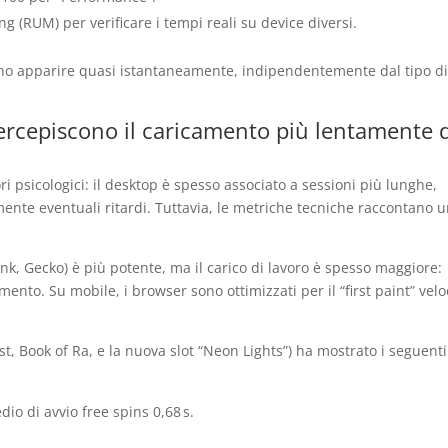
g (RUM) per verificare i tempi reali su device diversi.
ono apparire quasi istantaneamente, indipendentemente dal tipo d
 percepiscono il caricamento più lentamente 
ri psicologici: il desktop è spesso associato a sessioni più lunghe,
mente eventuali ritardi. Tuttavia, le metriche tecniche raccontano 
nk, Gecko) è più potente, ma il carico di lavoro è spesso maggiore:
amento. Su mobile, i browser sono ottimizzati per il “first paint” velo
t, Book of Ra, e la nuova slot “Neon Lights”) ha mostrato i seguenti
o di avvio free spins 0,68 s.