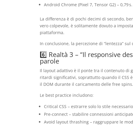
Android Chrome (Pixel 7, Tensor G2) – 0,79 s.
La differenza è di pochi decimi di secondo, ben a
vero colpevole, è solitamente dovuto a imposta
piattaforma.
In conclusione, la percezione di “lentezza” sul 
6️⃣ Realtà 3 – “Il responsive de
parole
Il layout adattivo è il ponte tra il contenuto d
ritardi significativi, soprattutto quando il CSS
il DOM durante il caricamento delle free spins
Le best practice includono:
Critical CSS – estrarre solo lo stile necessari
Pre‑connect – stabilire connessioni anticipat
Avoid layout thrashing – raggruppare le modi