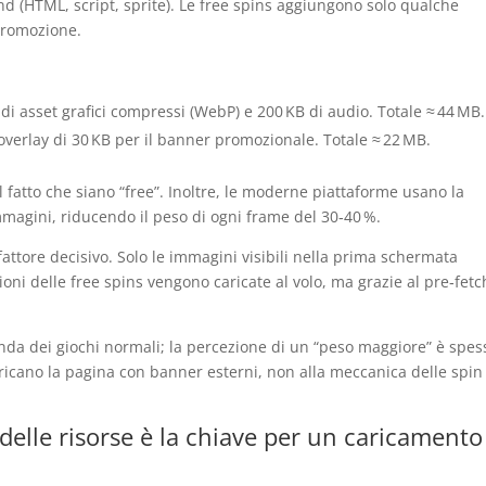
und (HTML, script, sprite). Le free spins aggiungono solo qualche
 promozione.
di asset grafici compressi (WebP) e 200 KB di audio. Totale ≈ 44 MB.
overlay di 30 KB per il banner promozionale. Totale ≈ 22 MB.
l fatto che siano “free”. Inoltre, le moderne piattaforme usano la
magini, riducendo il peso di ogni frame del 30‑40 %.
o fattore decisivo. Solo le immagini visibili nella prima schermata
i delle free spins vengono caricate al volo, ma grazie al pre‑fetc
nda dei giochi normali; la percezione di un “peso maggiore” è spes
icano la pagina con banner esterni, non alla meccanica delle spin
e delle risorse è la chiave per un caricamento