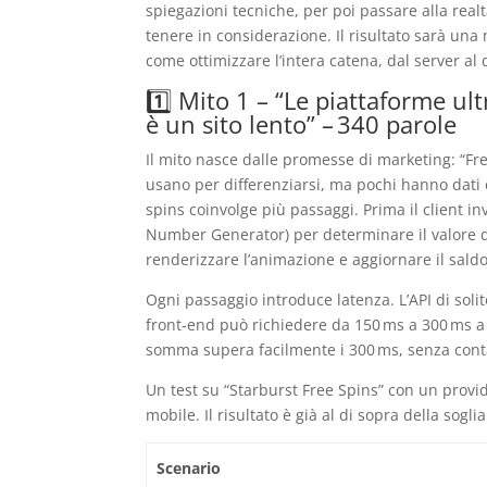
spiegazioni tecniche, per poi passare alla real
tenere in considerazione. Il risultato sarà una
come ottimizzare l’intera catena, dal server al d
1️⃣ Mito 1 – “Le piattaforme ultr
è un sito lento” – 340 parole
Il mito nasce dalle promesse di marketing: “Fre
usano per differenziarsi, ma pochi hanno dati c
spins coinvolge più passaggi. Prima il client in
Number Generator) per determinare il valore del
renderizzare l’animazione e aggiornare il saldo
Ogni passaggio introduce latenza. L’API di soli
front‑end può richiedere da 150 ms a 300 ms a 
somma supera facilmente i 300 ms, senza conta
Un test su “Starburst Free Spins” con un prov
mobile. Il risultato è già al di sopra della sogli
Scenario