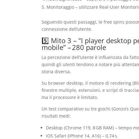
Monitoraggio – utilizzare Real‑User Monitorin
Seguendo questi passaggi, le free spins poss
connessione dell’utente.
5️⃣ Mito 3 – “I player desktop
mobile” – 280 parole
La percezione dell’utente è influenzata da fatto
quindi gli utenti tendono a notare più attenta
storia diversa.
Su browser desktop, il motore di rendering (Bli
finestre multiple, estensioni, e script di tracci
ma il processore è limitato.
Un test comparativo su tre giochi (Gonzo’s Ques
risultati medi:
Desktop (Chrome 119, 8 GB RAM) – tempo medi
iOS Safari (iPhone 14, A16) – 0,74 s.