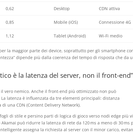
0,62
Desktop
CDN attiva
0,85
Mobile (iOS)
Connessione 4G
1,12
Tablet (Android)
Wi‑Fi medio
co per la maggior parte dei device, soprattutto per gli smartphone co
lentezza” dipende più dalla coerenza del tempo di risposta che da 
ritico è la latenza del server, non il front‑end”
è il vero nemico. Anche il front‑end più ottimizzato non può
a latenza è influenzata da tre elementi principali: distanza
a di una CDN (Content Delivery Network).
ogli di stile e persino parti di logica di gioco verso nodi edge più vi
 o Akamai può ridurre la latenza di rete da 120 ms a meno di 30 ms 
intelligente assegna la richiesta al server con il minor carico, evita