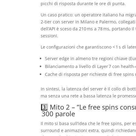
picchi di risposta durante le ore di punta.
Un caso pratico: un operatore italiano ha migr
2‑tier con server in Milano e Palermo, collegat
dell’API è sceso da 210 ms a 78 ms, portando il t
sessioni.
Le configurazioni che garantiscono < 1 s di la
Server edge in almeno tre regioni chiave (Eu
Bilanciamento a livello di Layer 7 con health
Cache di risposta per richieste di free spins
In sintesi, la latenza del server è il collo di b
ma senza una rete a bassa latenza le promesse
3️⃣ Mito 2 – “Le free spins co
300 parole
Il mito si basa sull’idea che le free spins, per
surround e animazioni extra, quindi richiedano