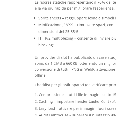
Le risorse statiche rappresentano il 70 % del 
è la via più rapida per migliorare l’esperienza.
Sprite sheets – raggruppare icone e simboli i
Minificazione JS/CSS – rimuovere spazi, commen
dimensioni del 25‑35 %.
HTTP/2 multiplexing – consente di inviare pi
blocking”.
Un provider di slot ha pubblicato un case study
spins da 1,2 MB a 660 KB, ottenendo un miglior
conversione di tutti i PNG in WebP, attivazione
offline.
Checklist per gli sviluppatori (da verificare pri
Compressione – tutti i file immagine sotto 15
Caching – impostare header
Cache‑Control
Lazy‑load – attivare per immagini fuori‑screen
Audit Lighthouse – superare il punteggio 90