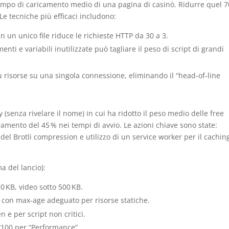
tempo di caricamento medio di una pagina di casinò. Ridurre quel 
 Le tecniche più efficaci includono:
n un unico file riduce le richieste HTTP da 30 a 3.
ti e variabili inutilizzate può tagliare il peso di script di grandi
ù risorse su una singola connessione, eliminando il “head‑of‑line
 (senza rivelare il nome) in cui ha ridotto il peso medio delle free
amento del 45 % nei tempi di avvio. Le azioni chiave sono state:
 del Brotli compression e utilizzo di un service worker per il cachin
ma del lancio):
0 KB, video sotto 500 KB.
con max‑age adeguato per risorse statiche.
 e per script non critici.
/100 per “Performance”.