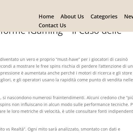
Home
About Us
Categories
New
ntiamo i Miti sul Caricamento
Contact Us
aforme iGaming – Il Caso delle
 diventato un vero e proprio “must‑have” per i giocatori di casinò
econdi a mostrare le free spins rischia di perdere l’attenzione di u
 pressione è aumentata anche perché i motori di ricerca e gli store
liori, e gli operatori usano la rapidità come punto di vendita nell
ni, si nascondono numerosi fraintendimenti. Alcuni credono che “pi
ee spins non influiscano in alcun modo sulle performance tecniche. 
re le loro metriche di velocità, è utile consultare fonti indipendent
to vs Realtà”. Ogni mito sarà analizzato, smontato con dati e