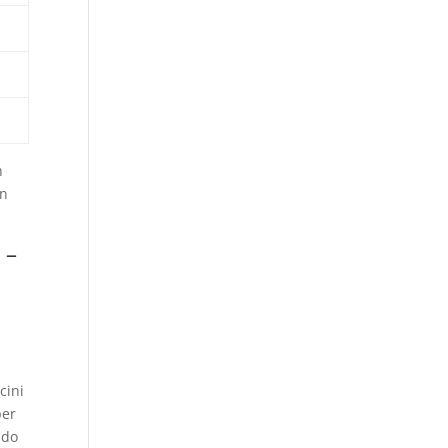
n
un
 –
cini
per
ndo