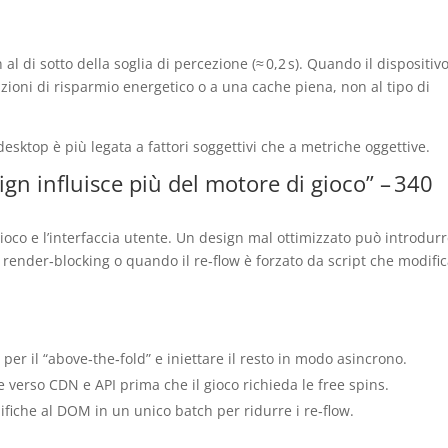
l di sotto della soglia di percezione (≈ 0,2 s). Quando il dispositivo
zioni di risparmio energetico o a una cache piena, non al tipo di
desktop è più legata a fattori soggettivi che a metriche oggettive.
sign influisce più del motore di gioco” – 340
i gioco e l’interfaccia utente. Un design mal ottimizzato può introdur
 è render‑blocking o quando il re‑flow è forzato da script che modifi
.
o per il “above‑the‑fold” e iniettare il resto in modo asincrono.
e verso CDN e API prima che il gioco richieda le free spins.
fiche al DOM in un unico batch per ridurre i re‑flow.