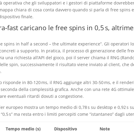
tà operativa che gli sviluppatori e i gestori di piattaforme dovrebbe
 mappa chiara di cosa conta davvero quando si parla di free spins e
ispositivo finale.
a‑fast caricano le free spins in 0,5 s, altrime
e spins in half a second – the ultimate experience”. Gli operatori l
oncreti a supporto. In pratica, il processo di generazione delle fre
via una richiesta all’API del gioco, poi il server chiama il RNG (Ran
le spin, successivamente il risultato viene inviato al client, che 
.
to risponde in 80‑120 ms, il RNG aggiunge altri 30‑50 ms, e il render
seconda della complessità grafica. Anche con una rete 4G ottimale
re eventuali ritardi dovuti a congestione.
ider europeo mostra un tempo medio di 0,78 s su desktop e 0,92 s s
a “0,5 s” ma resta entro i limiti percepiti come “istantaneo” dagli uten
Tempo medio (s)
Dispositivo
Note