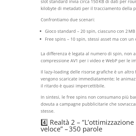
slot standard invia circa 150 KB di dati per ro
kilobyte di metadati per il tracciamento della
Confrontiamo due scenari:
Gioco standard – 20 spin, ciascuno con 2 MB 
Free spins – 10 spin, stessi asset ma con un 
La differenza è legata al numero di spin, non a
compressione AV1 per i video e WebP per le im
Il lazy‑loading delle risorse grafiche è un altr
vengono scaricate immediatamente; le animazion
il ritardo è quasi impercettibile.
In sintesi, le free spins non consumano più ba
dovuta a campagne pubblicitarie che sovraccar
stesse.
4️⃣ Realtà 2 – “L’ottimizzazion
veloce” – 350 parole