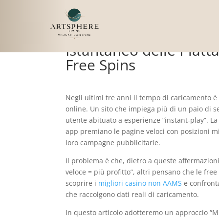
Velocità e Verità: Smo
Istantaneo delle Piatt
Free Spins
Negli ultimi tre anni il tempo di caricamento è
online. Un sito che impiega più di un paio di s
utente abituato a esperienze “instant‑play”. La
app premiano le pagine veloci con posizioni mig
loro campagne pubblicitarie.
Il problema è che, dietro a queste affermazio
veloce = più profitto”, altri pensano che le fr
scoprire i
migliori casino non AAMS
e confronta
che raccolgono dati reali di caricamento.
In questo articolo adotteremo un approccio “Mi