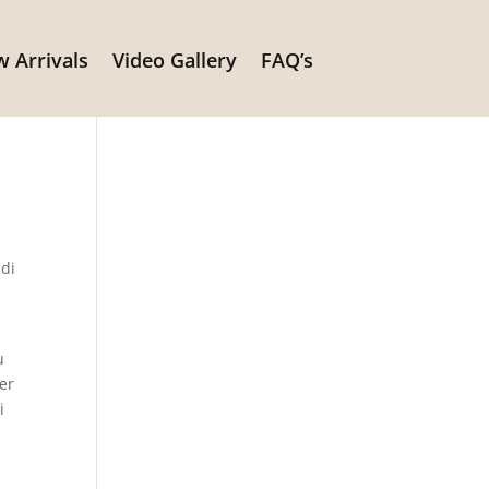
 Arrivals
Video Gallery
FAQ’s
n
 di
e
ù
Per
i