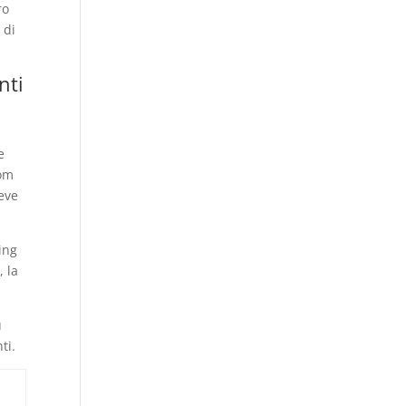
ro
 di
nti
o
e
dom
deve
ing
, la
u
ti.