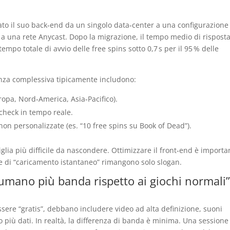
ato il suo back‑end da un singolo data‑center a una configurazione
i a una rete Anycast. Dopo la migrazione, il tempo medio di rispost
empo totale di avvio delle free spins sotto 0,7 s per il 95 % delle
tenza complessiva tipicamente includono:
ropa, Nord‑America, Asia‑Pacifico).
‑check in tempo reale.
 non personalizzate (es. “10 free spins su Book of Dead”).
ottiglia più difficile da nascondere. Ottimizzare il front‑end è importa
 di “caricamento istantaneo” rimangono solo slogan.
nsumano più banda rispetto ai giochi normali”
 essere “gratis”, debbano includere video ad alta definizione, suoni
 più dati. In realtà, la differenza di banda è minima. Una sessione