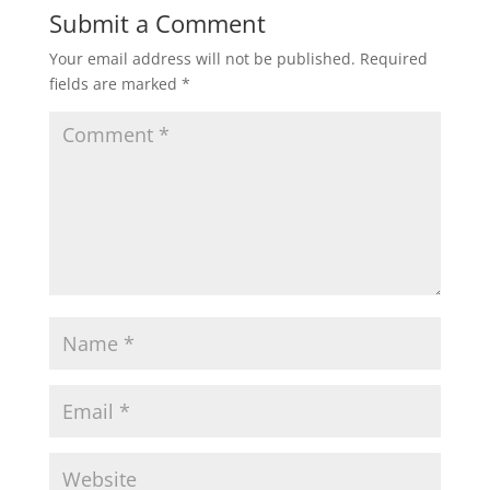
Submit a Comment
Your email address will not be published.
Required
fields are marked
*