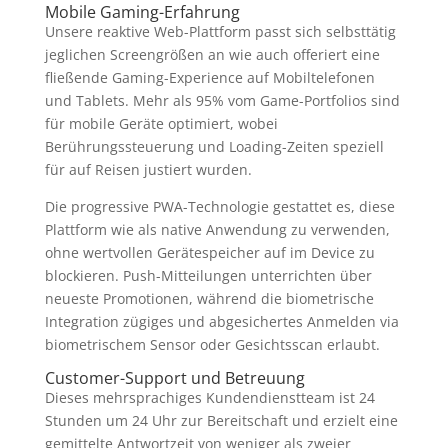
Mobile Gaming-Erfahrung
Unsere reaktive Web-Plattform passt sich selbsttätig
jeglichen Screengrößen an wie auch offeriert eine
fließende Gaming-Experience auf Mobiltelefonen
und Tablets. Mehr als 95% vom Game-Portfolios sind
für mobile Geräte optimiert, wobei
Berührungssteuerung und Loading-Zeiten speziell
für auf Reisen justiert wurden.
Die progressive PWA-Technologie gestattet es, diese
Plattform wie als native Anwendung zu verwenden,
ohne wertvollen Gerätespeicher auf im Device zu
blockieren. Push-Mitteilungen unterrichten über
neueste Promotionen, während die biometrische
Integration zügiges und abgesichertes Anmelden via
biometrischem Sensor oder Gesichtsscan erlaubt.
Customer-Support und Betreuung
Dieses mehrsprachiges Kundendienstteam ist 24
Stunden um 24 Uhr zur Bereitschaft und erzielt eine
gemittelte Antwortzeit von weniger als zweier