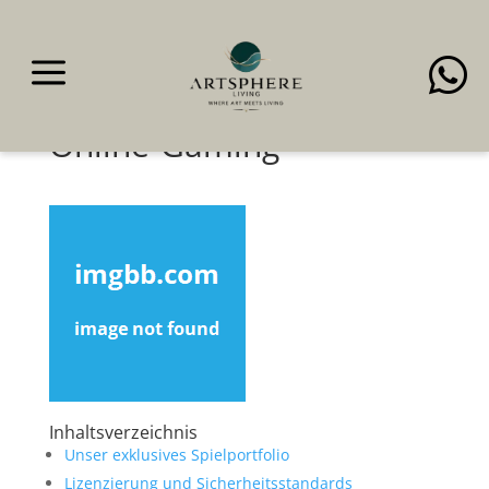
a

Vegasino – Deine Top-
Adresse für hochwertiges
Online-Gaming
Inhaltsverzeichnis
Unser exklusives Spielportfolio
Lizenzierung und Sicherheitsstandards