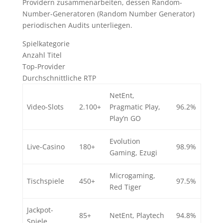
Providern zusammenarbeiten, dessen Random-
Number-Generatoren (Random Number Generator)
periodischen Audits unterliegen.
Spielkategorie
Anzahl Titel
Top-Provider
Durchschnittliche RTP
NetEnt,
Video-Slots
2.100+
Pragmatic Play,
96.2%
Play’n GO
Evolution
Live-Casino
180+
98.9%
Gaming, Ezugi
Microgaming,
Tischspiele
450+
97.5%
Red Tiger
Jackpot-
85+
NetEnt, Playtech
94.8%
Spiele