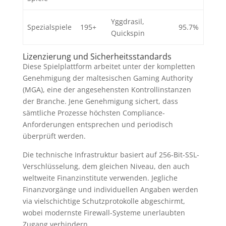
Yggdrasil,
Spezialspiele
195+
95.7%
Quickspin
Lizenzierung und Sicherheitsstandards
Diese Spielplattform arbeitet unter der kompletten
Genehmigung der maltesischen Gaming Authority
(MGA), eine der angesehensten Kontrollinstanzen
der Branche. Jene Genehmigung sichert, dass
sämtliche Prozesse höchsten Compliance-
Anforderungen entsprechen und periodisch
überprüft werden.
Die technische Infrastruktur basiert auf 256-Bit-SSL-
Verschlüsselung, dem gleichen Niveau, den auch
weltweite Finanzinstitute verwenden. Jegliche
Finanzvorgänge und individuellen Angaben werden
via vielschichtige Schutzprotokolle abgeschirmt,
wobei modernste Firewall-Systeme unerlaubten
Zugang verhindern.