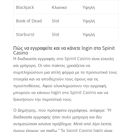
Blackjack
Κλασικό
Υψηλή
Book of Dead
Slot
Υψηλή
Starburst
Slot
Υψηλή
Πώς να εγγραφείτε και να κάνετε login στο Spinit
Casino
Η διαδικασία εγγραφής στο Spinit Casino είναι εύκολη
και γρήγορη. Οι νέοι παίκτες χρειάζεται να
συμπληρώσουν μια απλή φόρμα με τα προσωπικά τους
στοιχεία και να αποδεχτούν τους όρους και τις
προϋποθέσεις. Αφού ολοκληρώσουν την εγγραφή,
μπορούν να κάνουν login στο Spinit Casino και να
ξεκινήσουν την περιπέτειά τους.
Ο Δημήτρης, που πρόσφατα εγγράφηκε, ανέφερε:
“Η
διαδικασία εγγραφής ήταν πολύ γρήγορη και δεν
αντιμετώπισα κανένα πρόβλημα. Μετά από λίγα λεπτά,
ήμουν έτοιμος να παίξω.”
Το Spinit Casino login είναι