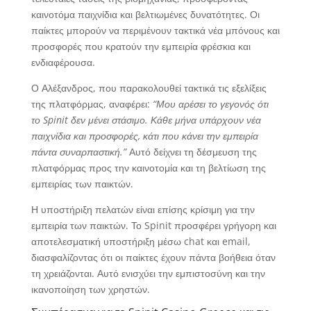
καινοτόμα παιχνίδια και βελτιωμένες δυνατότητες. Οι
παίκτες μπορούν να περιμένουν τακτικά νέα μπόνους και
προσφορές που κρατούν την εμπειρία φρέσκια και
ενδιαφέρουσα.
Ο Αλέξανδρος, που παρακολουθεί τακτικά τις εξελίξεις
της πλατφόρμας, αναφέρει:
“Μου αρέσει το γεγονός ότι
το Spinit δεν μένει στάσιμο. Κάθε μήνα υπάρχουν νέα
παιχνίδια και προσφορές, κάτι που κάνει την εμπειρία
πάντα συναρπαστική.”
Αυτό δείχνει τη δέσμευση της
πλατφόρμας προς την καινοτομία και τη βελτίωση της
εμπειρίας των παικτών.
Η υποστήριξη πελατών είναι επίσης κρίσιμη για την
εμπειρία των παικτών. Το Spinit προσφέρει γρήγορη και
αποτελεσματική υποστήριξη μέσω chat και email,
διασφαλίζοντας ότι οι παίκτες έχουν πάντα βοήθεια όταν
τη χρειάζονται. Αυτό ενισχύει την εμπιστοσύνη και την
ικανοποίηση των χρηστών.