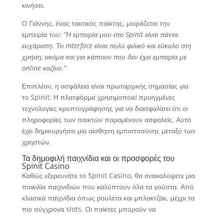
κινήσει.
Ο Γιάννης, ένας τακτικός παίκτης, μοιράζεται την
εμπειρία του:
“Η εμπειρία μου στο Spinit είναι πάντα
ευχάριστη. Το interface είναι πολύ φιλικό και εύκολο στη
χρήση, ακόμα και για κάποιον που δεν έχει εμπειρία με
online καζίνο.”
Επιπλέον, η ασφάλεια είναι πρωταρχικής σημασίας για
το Spinit. Η πλατφόρμα χρησιμοποιεί προηγμένες
τεχνολογίες κρυπτογράφησης για να διασφαλίσει ότι οι
πληροφορίες των παικτών παραμένουν ασφαλείς. Αυτό
έχει δημιουργήσει μια αίσθηση εμπιστοσύνης μεταξύ των
χρηστών.
Τα δημοφιλή παιχνίδια και οι προσφορές του
Spinit Casino
Καθώς εξερευνάτε το Spinit Casino, θα ανακαλύψετε μια
ποικιλία παιχνιδιών που καλύπτουν όλα τα γούστα. Από
κλασικά παιχνίδια όπως ρουλέτα και μπλακτζάκ, μέχρι τα
πιο σύγχρονα slots. Οι παίκτες μπορούν να