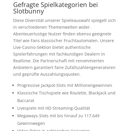
Gefragte Spielkategorien bei
Slotbunny
Diese Diversität unserer Spieleauswahl spiegelt sich
in verschiedenen Themenwelten wider.
Abenteuerlustige Nutzer finden ebenso geeignete
Titel wie Fans klassischer Fruchtautomaten. Unsere
Live-Casino-Sektion bietet authentische
Spielerfahrungen mit fachkundigen Dealern in
Realtime. Die Partnerschaft mit renommierten
Anbietern garantiert faire Zufallszahlengeneratoren
und geprüfte Auszahlungsquoten.
Progressive Jackpot-Slots mit Millionengewinnen
Klassische Tischspiele wie Roulette, Blackjack und
Baccarat
Livespiele mit HD-Streaming-Qualität
Megaways-Slots mit bis hinauf zu 117.649
Gewinnwegen
Video-Poker in zahlreichen Varianten