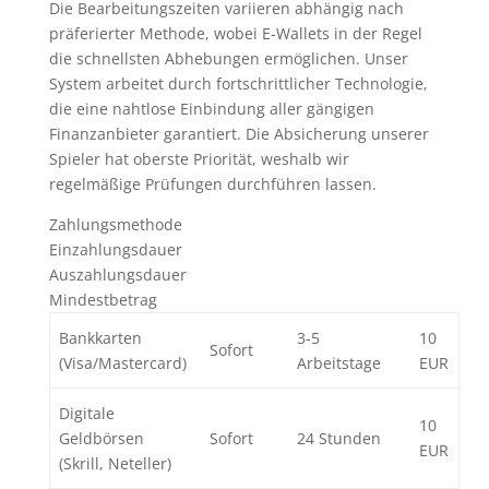
Die Bearbeitungszeiten variieren abhängig nach
präferierter Methode, wobei E-Wallets in der Regel
die schnellsten Abhebungen ermöglichen. Unser
System arbeitet durch fortschrittlicher Technologie,
die eine nahtlose Einbindung aller gängigen
Finanzanbieter garantiert. Die Absicherung unserer
Spieler hat oberste Priorität, weshalb wir
regelmäßige Prüfungen durchführen lassen.
Zahlungsmethode
Einzahlungsdauer
Auszahlungsdauer
Mindestbetrag
Bankkarten
3-5
10
Sofort
(Visa/Mastercard)
Arbeitstage
EUR
Digitale
10
Geldbörsen
Sofort
24 Stunden
EUR
(Skrill, Neteller)