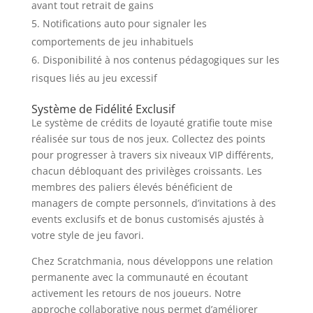
avant tout retrait de gains
Notifications auto pour signaler les
comportements de jeu inhabituels
Disponibilité à nos contenus pédagogiques sur les
risques liés au jeu excessif
Système de Fidélité Exclusif
Le système de crédits de loyauté gratifie toute mise
réalisée sur tous de nos jeux. Collectez des points
pour progresser à travers six niveaux VIP différents,
chacun débloquant des privilèges croissants. Les
membres des paliers élevés bénéficient de
managers de compte personnels, d’invitations à des
events exclusifs et de bonus customisés ajustés à
votre style de jeu favori.
Chez Scratchmania, nous développons une relation
permanente avec la communauté en écoutant
activement les retours de nos joueurs. Notre
approche collaborative nous permet d’améliorer