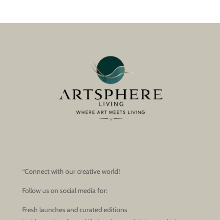
“Connect with our creative world!
Follow us on social media for:
Fresh launches and curated editions