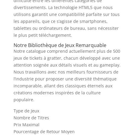
difficulté entre les différentes catégories de
divertissements. La technologie HTML5 que nous
utilisons garantit une compatibilité parfaite sur tous
les appareils, que ce s’agisse de smartphones,
tablettes ou ordinateurs de bureau, sans nécessiter
le plus petit téléchargement.
Notre Bibliothèque de Jeux Remarquable
Notre catalogue comprend actuellement plus de 500
jeux de tickets à gratter, chacun développé avec une
attention soignée aux détails visuels et au gameplay.
Nous travaillons avec nos meilleurs fournisseurs de
l’industrie pour proposer une diversité thématique
incomparable, allant des classiques éternels aux
créations modernes inspirées de la culture
populaire.
Type de Jeux
Nombre de Titres
Prix Maximal
Pourcentage de Retour Moyen