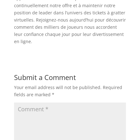
continuellement notre offre et à maintenir notre
position de leader dans l’univers des tickets à gratter
virtuelles. Rejoignez-nous aujourd’hui pour découvrir
comment des milliers de joueurs nous accordent
leur confiance chaque jour pour leur divertissement
en ligne.
Submit a Comment
Your email address will not be published.
Required
fields are marked
*