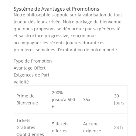
Système de Avantages et Promotions
Notre philosophie s’appuie sur la valorisation de tout
joueur dès leur arrivée. Notre package de bienvenue
que nous proposons se démarque par sa générosité
et sa structure progressive, conçue pour
accompagner les récents joueurs durant ces
premières semaines d’exploration de notre monde.
Type de Promotion
Avantage Offert
Exigences de Pari
Validité
200%
Prime de
30
jusqu’à 500
35x
Bienvenue
jours
€
Tickets
5 tickets
Aucune
Gratuites
24 h
offertes
exigence
Quotidiennes