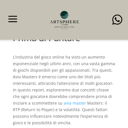
a

RTP e Volatilità di Avia
Masters: Cosa Sapere
Prima di Puntare
L’industria del gioco online ha visto un aumento
esponenziale negli ultimi anni, con una vasta gamma
di giochi disponibili per gli appassionati. Tra questi,
Avia Masters è emerso come uno dei titoli più
interessanti, attirando l’attenzione di molti giocatori.
In questo report, esploreremo due concetti chiave
che ogni giocatore dovrebbe comprendere prima di
iniziare a scommettere su
avia master
Masters: il
RTP (Return to Player) e la volatilità. Questi fattori
possono influenzare notevolmente l’esperienza di
gioco e le possibilità di vincita.