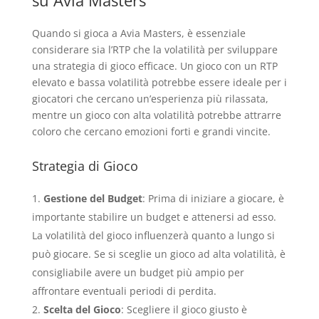
su Avia Masters
Quando si gioca a Avia Masters, è essenziale
considerare sia l’RTP che la volatilità per sviluppare
una strategia di gioco efficace. Un gioco con un RTP
elevato e bassa volatilità potrebbe essere ideale per i
giocatori che cercano un’esperienza più rilassata,
mentre un gioco con alta volatilità potrebbe attrarre
coloro che cercano emozioni forti e grandi vincite.
Strategia di Gioco
Gestione del Budget
: Prima di iniziare a giocare, è
importante stabilire un budget e attenersi ad esso.
La volatilità del gioco influenzerà quanto a lungo si
può giocare. Se si sceglie un gioco ad alta volatilità, è
consigliabile avere un budget più ampio per
affrontare eventuali periodi di perdita.
Scelta del Gioco
: Scegliere il gioco giusto è