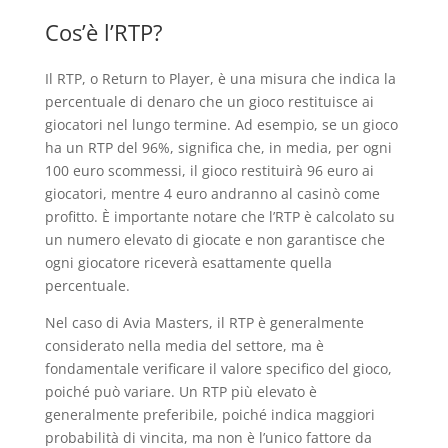
Cos’è l’RTP?
Il RTP, o Return to Player, è una misura che indica la
percentuale di denaro che un gioco restituisce ai
giocatori nel lungo termine. Ad esempio, se un gioco
ha un RTP del 96%, significa che, in media, per ogni
100 euro scommessi, il gioco restituirà 96 euro ai
giocatori, mentre 4 euro andranno al casinò come
profitto. È importante notare che l’RTP è calcolato su
un numero elevato di giocate e non garantisce che
ogni giocatore riceverà esattamente quella
percentuale.
Nel caso di Avia Masters, il RTP è generalmente
considerato nella media del settore, ma è
fondamentale verificare il valore specifico del gioco,
poiché può variare. Un RTP più elevato è
generalmente preferibile, poiché indica maggiori
probabilità di vincita, ma non è l’unico fattore da