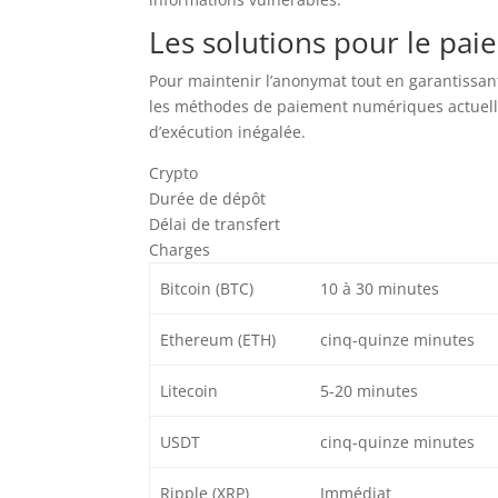
Les solutions pour le pai
Pour maintenir l’anonymat tout en garantissa
les méthodes de paiement numériques actuelle
d’exécution inégalée.
Crypto
Durée de dépôt
Délai de transfert
Charges
Bitcoin (BTC)
10 à 30 minutes
Ethereum (ETH)
cinq-quinze minutes
Litecoin
5-20 minutes
USDT
cinq-quinze minutes
Ripple (XRP)
Immédiat