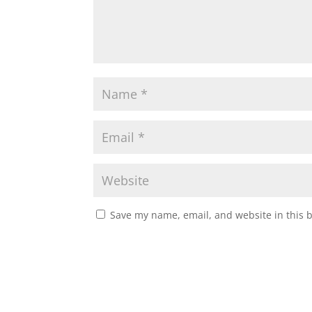
Save my name, email, and website in this 