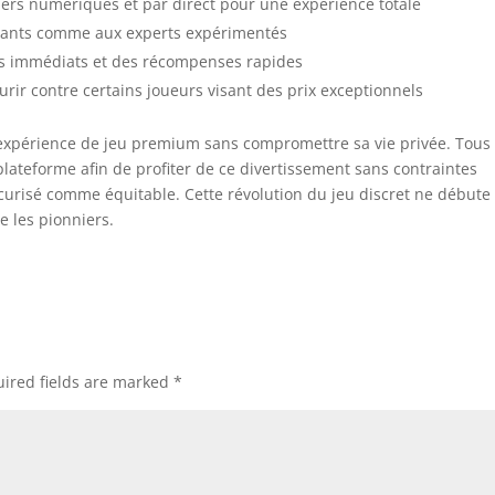
piers numériques et par direct pour une expérience totale
utants comme aux experts expérimentés
ats immédiats et des récompenses rapides
rir contre certains joueurs visant des prix exceptionnels
 expérience de jeu premium sans compromettre sa vie privée. Tous 
 plateforme afin de profiter de ce divertissement sans contraintes
 sécurisé comme équitable. Cette révolution du jeu discret ne débute
e les pionniers.
ired fields are marked
*