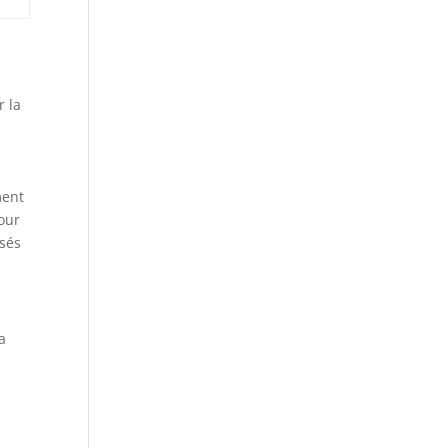
r la
ment
pour
isés
a