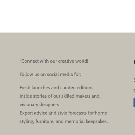
“Connect with our creative world!
Follow us on social media for:
Fresh launches and curated editions
Inside stories of our skilled makers and
visionary designers
Expert advice and style forecasts for home
styling, furniture, and memorial keepsakes.