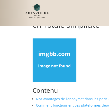
Plateforme Sans Vérifi
en Totale Simplicité
Contenu
Nos avantages de l’anonymat dans les paris 
Comment fonctionnent ces plateformes dépou