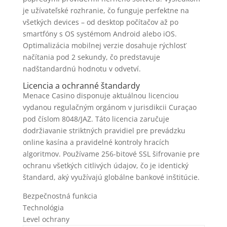
je užívateľské rozhranie, čo funguje perfektne na
všetkých devices – od desktop počítačov až po
smartfóny s OS systémom Android alebo iOS.
Optimalizácia mobilnej verzie dosahuje rýchlosť
načítania pod 2 sekundy, čo predstavuje
nadštandardnú hodnotu v odvetví.
Licencia a ochranné štandardy
Menace Casino disponuje aktuálnou licenciou
vydanou regulačným orgánom v jurisdikcii Curaçao
pod číslom 8048/JAZ. Táto licencia zaručuje
dodržiavanie striktných pravidiel pre prevádzku
online kasína a pravidelné kontroly hracích
algoritmov. Používame 256-bitové SSL šifrovanie pre
ochranu všetkých citlivých údajov, čo je identický
štandard, aký využívajú globálne bankové inštitúcie.
Bezpečnostná funkcia
Technológia
Level ochrany