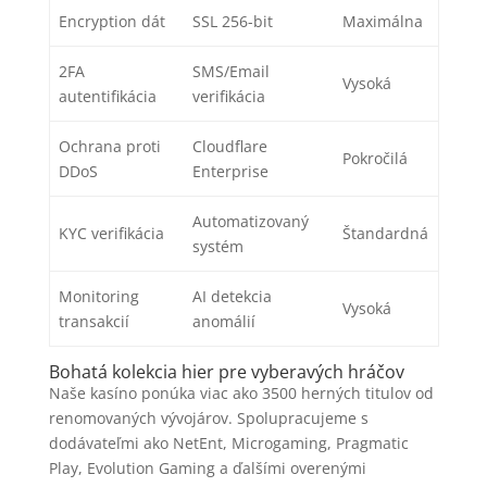
Encryption dát
SSL 256-bit
Maximálna
2FA
SMS/Email
Vysoká
autentifikácia
verifikácia
Ochrana proti
Cloudflare
Pokročilá
DDoS
Enterprise
Automatizovaný
KYC verifikácia
Štandardná
systém
Monitoring
AI detekcia
Vysoká
transakcií
anomálií
Bohatá kolekcia hier pre vyberavých hráčov
Naše kasíno ponúka viac ako 3500 herných titulov od
renomovaných vývojárov. Spolupracujeme s
dodávateľmi ako NetEnt, Microgaming, Pragmatic
Play, Evolution Gaming a ďalšími overenými