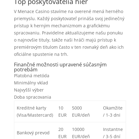
Top poskytovatelia hier
V Menace Casino stavíme na overené mená herného
priemyslu. Každý poskytovateľ prináša svoj jedinečný
prístup k herným mechanizmom a grafickému
spracovaniu. Pravidelne aktualizujeme našu ponuku
o najnovšie tituly, takže naši hráči majú prístup k
premiérovým titulom často v ten rovnaký deň ako ich
oficiálne spustenie na trh.
Finančné možnosti upravené súčasným
potrebám
Platobná metóda
Minimálny vklad
Najvyšší výber
Doba spracovania
Kreditné karty
10
5000
Okamžite
(Visa/Mastercard)
EUR
EUR/deň
/ 1-3 dni
20
10000
Instantne
Bankový prevod
EUR
EUR/deň
/ 3-5 dní