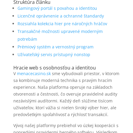
Štruktúra článku
Gamingový portál s povahou a identitou
Licenčné oprávnenie a ochranné štandardy
Rozsiahla kolekcia hier pre náročných hráčov
Transakčné možnosti upravené moderným
potrebám
Prémiový systém a vernostný program
Užívateľský servis prístupný nonstop
Hracie web s osobnosťou a identitou
V
menacecasino.sk
sme vybudovali priestor, v ktorom
sa kombinuje moderná technika s pravým hracím
experience. Naša platforma operuje na základoch
otvorenosti a čestnosti, čo overuje pravidelné audity
nezávislými audítormi. Každý deň slúžime tisícom
užívateľov, ktorí vážia si nielen široký výber hier, ale
predovšetkým spoľahlivosť a rýchlosť transakcií.
Vývoj našej platformy prebiehol vo úzkej kooperácii s
popredými providermi herného softvéru. Výsledkom