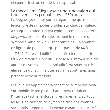
et comme instrument de jeu responsable.
Le mécanisme Megaways : une innovation qui
bouleverse les probabilités – 260 mots
Le Megaways repose sur un algorithme qui modifie
le nombre de symboles visibles sur chaque rouleau
à chaque rotation. Un jeu typique comme
Bonanza
Megaways
propose 6 rouleaux dont le nombre de
symboles varie de 2 à 7, générant ainsi un nombre
de lignes de paiement qui peut passer de 64 à
117 649. Cette variabilité influe directement sur le
taux de retour au joueur (RTP) : le RTP moyen se situe
autour de 96,2 %, mais la volatilité est souvent très
élevée, ce qui signifie que les gains sont rares mais
potentiellement massifs.
Les joueurs apprécient la sensation d’imprévisibilité.
Sur mobile, le temps de chargement réduit et
l’interface tactile renforcent l’engagement, surtout
lorsqu’une cascade de symboles crée des combos
successifs. Cependant, la même dynamique incite à