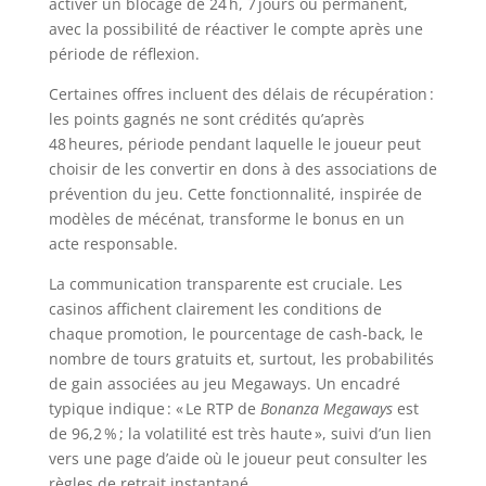
activer un blocage de 24 h, 7 jours ou permanent,
avec la possibilité de réactiver le compte après une
période de réflexion.
Certaines offres incluent des délais de récupération :
les points gagnés ne sont crédités qu’après
48 heures, période pendant laquelle le joueur peut
choisir de les convertir en dons à des associations de
prévention du jeu. Cette fonctionnalité, inspirée de
modèles de mécénat, transforme le bonus en un
acte responsable.
La communication transparente est cruciale. Les
casinos affichent clairement les conditions de
chaque promotion, le pourcentage de cash‑back, le
nombre de tours gratuits et, surtout, les probabilités
de gain associées au jeu Megaways. Un encadré
typique indique : « Le RTP de
Bonanza Megaways
est
de 96,2 % ; la volatilité est très haute », suivi d’un lien
vers une page d’aide où le joueur peut consulter les
règles de retrait instantané.