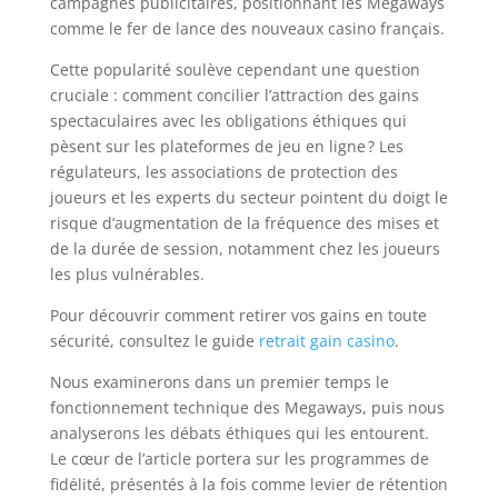
campagnes publicitaires, positionnant les Megaways
comme le fer de lance des nouveaux casino français.
Cette popularité soulève cependant une question
cruciale : comment concilier l’attraction des gains
spectaculaires avec les obligations éthiques qui
pèsent sur les plateformes de jeu en ligne ? Les
régulateurs, les associations de protection des
joueurs et les experts du secteur pointent du doigt le
risque d’augmentation de la fréquence des mises et
de la durée de session, notamment chez les joueurs
les plus vulnérables.
Pour découvrir comment retirer vos gains en toute
sécurité, consultez le guide
retrait gain casino
.
Nous examinerons dans un premier temps le
fonctionnement technique des Megaways, puis nous
analyserons les débats éthiques qui les entourent.
Le cœur de l’article portera sur les programmes de
fidélité, présentés à la fois comme levier de rétention