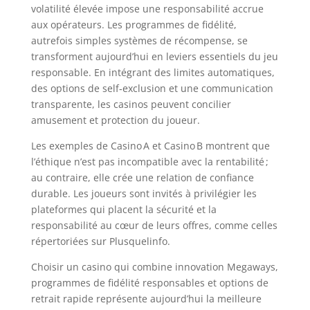
volatilité élevée impose une responsabilité accrue
aux opérateurs. Les programmes de fidélité,
autrefois simples systèmes de récompense, se
transforment aujourd’hui en leviers essentiels du jeu
responsable. En intégrant des limites automatiques,
des options de self‑exclusion et une communication
transparente, les casinos peuvent concilier
amusement et protection du joueur.
Les exemples de Casino A et Casino B montrent que
l’éthique n’est pas incompatible avec la rentabilité ;
au contraire, elle crée une relation de confiance
durable. Les joueurs sont invités à privilégier les
plateformes qui placent la sécurité et la
responsabilité au cœur de leurs offres, comme celles
répertoriées sur Plusquelinfo.
Choisir un casino qui combine innovation Megaways,
programmes de fidélité responsables et options de
retrait rapide représente aujourd’hui la meilleure