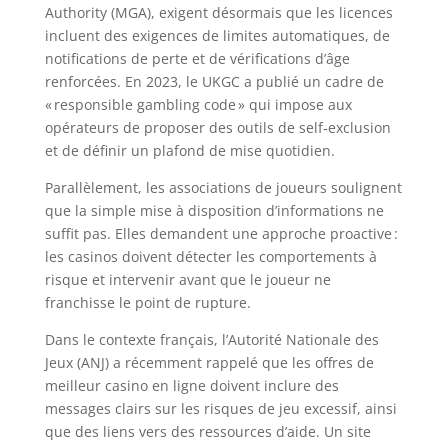
Authority (MGA), exigent désormais que les licences
incluent des exigences de limites automatiques, de
notifications de perte et de vérifications d’âge
renforcées. En 2023, le UKGC a publié un cadre de
« responsible gambling code » qui impose aux
opérateurs de proposer des outils de self‑exclusion
et de définir un plafond de mise quotidien.
Parallèlement, les associations de joueurs soulignent
que la simple mise à disposition d’informations ne
suffit pas. Elles demandent une approche proactive :
les casinos doivent détecter les comportements à
risque et intervenir avant que le joueur ne
franchisse le point de rupture.
Dans le contexte français, l’Autorité Nationale des
Jeux (ANJ) a récemment rappelé que les offres de
meilleur casino en ligne doivent inclure des
messages clairs sur les risques de jeu excessif, ainsi
que des liens vers des ressources d’aide. Un site