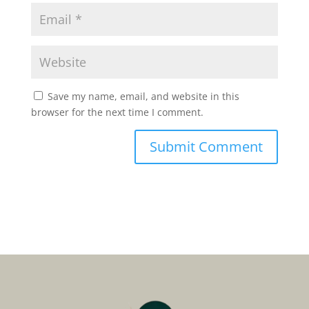
Save my name, email, and website in this
browser for the next time I comment.