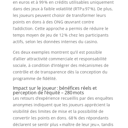
en euros et à 99 % en crédits utilisables uniquement
dans des jeux à faible volatilité (RTP ≥ 97 %). De plus,
les joueurs peuvent choisir de transformer leurs
points en dons à des ONG œuvrant contre
l’addiction. Cette approche a permis de réduire le
temps moyen de jeu de 12 % chez les participants
actifs, selon les données internes du casino.
Ces deux exemples montrent qu’il est possible
d’allier attractivité commerciale et responsabilité
sociale, à condition d’intégrer des mécanismes de
contrôle et de transparence dès la conception du
programme de fidélité.
Impact sur le joueur : bénéfices réels et
perception de l’équité – 280 mots
Les retours d’expérience recueillis par des enquêtes
anonymes indiquent que les joueurs apprécient la
visibilité des limites de mise et la possibilité de
convertir les points en dons. 68 % des répondants
déclarent se sentir plus « maître de leur jeu », tandis