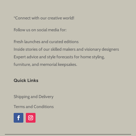
“Connect with our creative world!
Follow us on social media for:
Fresh launches and curated editions
Inside stories of our skilled makers and visionary designers
Expert advice and style forecasts for home styling,
furniture, and memorial keepsakes.
Quick Links
Shipping and Delivery
Terms and Conditions