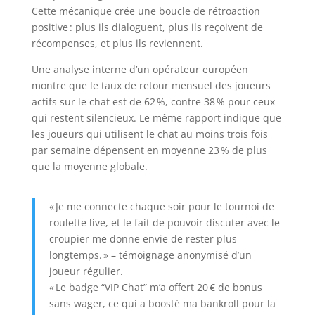
Cette mécanique crée une boucle de rétroaction
positive : plus ils dialoguent, plus ils reçoivent de
récompenses, et plus ils reviennent.
Une analyse interne d’un opérateur européen
montre que le taux de retour mensuel des joueurs
actifs sur le chat est de 62 %, contre 38 % pour ceux
qui restent silencieux. Le même rapport indique que
les joueurs qui utilisent le chat au moins trois fois
par semaine dépensent en moyenne 23 % de plus
que la moyenne globale.
« Je me connecte chaque soir pour le tournoi de
roulette live, et le fait de pouvoir discuter avec le
croupier me donne envie de rester plus
longtemps. » – témoignage anonymisé d’un
joueur régulier.
« Le badge “VIP Chat” m’a offert 20 € de bonus
sans wager, ce qui a boosté ma bankroll pour la