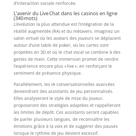
d’interaction sociale renforcée.
L’avenir du Live Chat dans les casinos en ligne
(340 mots)
L’évolution la plus attendue est l’intégration de la
réalité augmentée (RA) et du métavers. Imaginez un
salon virtuel où les avatars des joueurs se déplacent
autour d’une table de poker, où les cartes sont
projetées en 3D et où le chat vocal se combine à des
gestes de main. Cette immersion promet de rendre
l’expérience encore plus « live », en renforçant le
sentiment de présence physique.
Parallèlement, les IA conversationnelles avancées
deviendront des assistants de jeu personnalisés.
Elles analyseront le style de mise du joueur,
proposeront des stratégies adaptées et rappelleront
les limites de dépôt. Ces assistants seront capables
de parler plusieurs langues, de reconnaître les
émotions grâce à la voix et de suggérer des pauses
lorsque le rythme de jeu devient excessif.