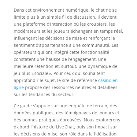
Dans cet environnement numérique, le chat ne se
limite plus à un simple fil de discussion. Il devient
une plateforme d’interaction où les croupiers, les
modérateurs et les joueurs échangent en temps réel,
influençant les décisions de mise et renforçant le
sentiment d’appartenance à une communauté. Les
opérateurs qui ont intégré cette fonctionnalité
constatent une hausse de l’engagement, une
meilleure rétention et, surtout, une dynamique de
jeu plus « sociale ». Pour ceux qui souhaitent
approfondir le sujet, le site de référence
casino en
ligne
propose des ressources neutres et détaillées
sur les tendances du secteur.
Ce guide s’appuie sur une enquête de terrain, des
données publiques, des témoignages de joueurs et
des bonnes pratiques éprouvées. Nous explorerons
d’abord l’histoire du Live Chat, puis son impact sur
les décisions de mise, son rôle dans la fidélisation,