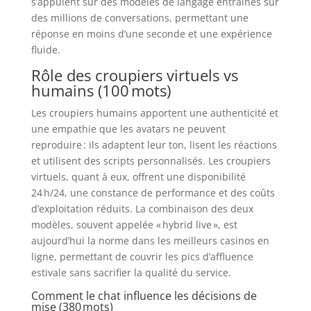
s’appuient sur des modèles de langage entraînés sur
des millions de conversations, permettant une
réponse en moins d’une seconde et une expérience
fluide.
Rôle des croupiers virtuels vs
humains (100 mots)
Les croupiers humains apportent une authenticité et
une empathie que les avatars ne peuvent
reproduire : ils adaptent leur ton, lisent les réactions
et utilisent des scripts personnalisés. Les croupiers
virtuels, quant à eux, offrent une disponibilité
24 h/24, une constance de performance et des coûts
d’exploitation réduits. La combinaison des deux
modèles, souvent appelée « hybrid live », est
aujourd’hui la norme dans les meilleurs casinos en
ligne, permettant de couvrir les pics d’affluence
estivale sans sacrifier la qualité du service.
Comment le chat influence les décisions de
mise (380 mots)