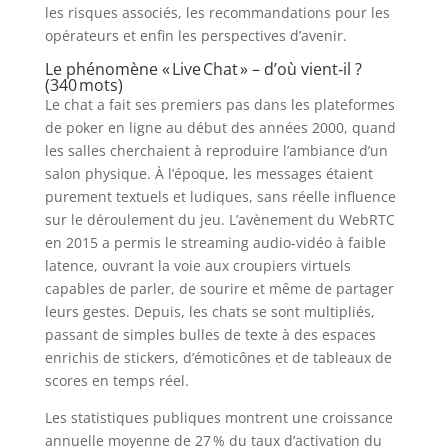
les risques associés, les recommandations pour les
opérateurs et enfin les perspectives d’avenir.
Le phénomène « Live Chat » – d’où vient‑il ?
(340 mots)
Le chat a fait ses premiers pas dans les plateformes
de poker en ligne au début des années 2000, quand
les salles cherchaient à reproduire l’ambiance d’un
salon physique. À l’époque, les messages étaient
purement textuels et ludiques, sans réelle influence
sur le déroulement du jeu. L’avènement du WebRTC
en 2015 a permis le streaming audio‑vidéo à faible
latence, ouvrant la voie aux croupiers virtuels
capables de parler, de sourire et même de partager
leurs gestes. Depuis, les chats se sont multipliés,
passant de simples bulles de texte à des espaces
enrichis de stickers, d’émoticônes et de tableaux de
scores en temps réel.
Les statistiques publiques montrent une croissance
annuelle moyenne de 27 % du taux d’activation du