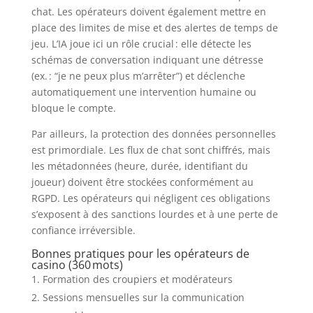
chat. Les opérateurs doivent également mettre en
place des limites de mise et des alertes de temps de
jeu. L’IA joue ici un rôle crucial : elle détecte les
schémas de conversation indiquant une détresse
(ex. : “je ne peux plus m’arrêter”) et déclenche
automatiquement une intervention humaine ou
bloque le compte.
Par ailleurs, la protection des données personnelles
est primordiale. Les flux de chat sont chiffrés, mais
les métadonnées (heure, durée, identifiant du
joueur) doivent être stockées conformément au
RGPD. Les opérateurs qui négligent ces obligations
s’exposent à des sanctions lourdes et à une perte de
confiance irréversible.
Bonnes pratiques pour les opérateurs de
casino (360 mots)
Formation des croupiers et modérateurs
Sessions mensuelles sur la communication