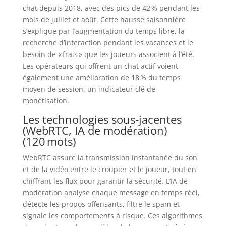
chat depuis 2018, avec des pics de 42 % pendant les
mois de juillet et août. Cette hausse saisonnière
s’explique par l’augmentation du temps libre, la
recherche d’interaction pendant les vacances et le
besoin de « frais » que les joueurs associent à l’été.
Les opérateurs qui offrent un chat actif voient
également une amélioration de 18 % du temps
moyen de session, un indicateur clé de
monétisation.
Les technologies sous‑jacentes
(WebRTC, IA de modération)
(120 mots)
WebRTC assure la transmission instantanée du son
et de la vidéo entre le croupier et le joueur, tout en
chiffrant les flux pour garantir la sécurité. L’IA de
modération analyse chaque message en temps réel,
détecte les propos offensants, filtre le spam et
signale les comportements à risque. Ces algorithmes