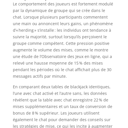
Le comportement des joueurs est fortement modulé
par la dynamique de groupe qui se crée dans le
chat. Lorsque plusieurs participants commentent
une main ou annoncent leurs gains, un phénomène
d’« herding » s’installe : les individus ont tendance à
suivre la majorité, surtout lorsqu’ils perçoivent le
groupe comme compétent. Cette pression positive
augmente le volume des mises, comme le montre
une étude de l’Observatoire des Jeux en ligne, qui a
relevé une hausse moyenne de 15 % des mises
pendant les périodes où le chat affichait plus de 30
messages actifs par minute.
En comparant deux tables de blackjack identiques,
l’une avec chat activé et l’autre sans, les données
révèlent que la table avec chat enregistre 22 % de
mises supplémentaires et un taux de conversion de
bonus de 8 % supérieur. Les joueurs utilisent
également le chat pour demander des conseils sur
les stratégies de mise, ce qui les incite à augmenter