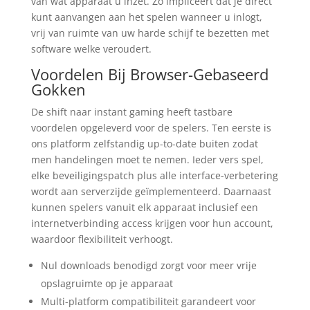
van wat apparaat u inzet. Zo impliceert dat je direct
kunt aanvangen aan het spelen wanneer u inlogt,
vrij van ruimte van uw harde schijf te bezetten met
software welke veroudert.
Voordelen Bij Browser-Gebaseerd
Gokken
De shift naar instant gaming heeft tastbare
voordelen opgeleverd voor de spelers. Ten eerste is
ons platform zelfstandig up-to-date buiten zodat
men handelingen moet te nemen. Ieder vers spel,
elke beveiligingspatch plus alle interface-verbetering
wordt aan serverzijde geïmplementeerd. Daarnaast
kunnen spelers vanuit elk apparaat inclusief een
internetverbinding access krijgen voor hun account,
waardoor flexibiliteit verhoogt.
Nul downloads benodigd zorgt voor meer vrije
opslagruimte op je apparaat
Multi-platform compatibiliteit garandeert voor