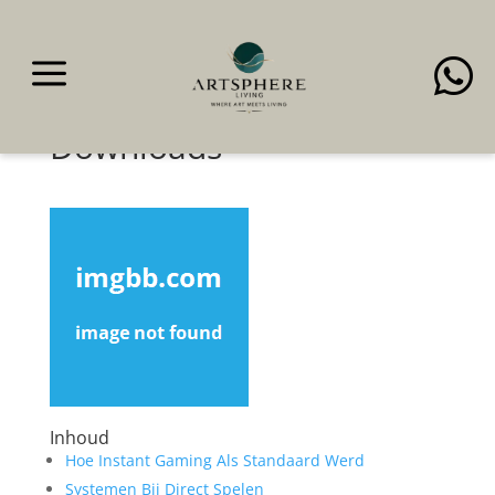
a

Instant Casino NL:
Meteen Gokken Zonder
Downloads
Inhoud
Hoe Instant Gaming Als Standaard Werd
Systemen Bij Direct Spelen