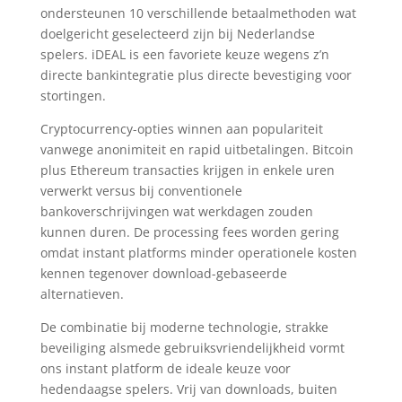
ondersteunen 10 verschillende betaalmethoden wat
doelgericht geselecteerd zijn bij Nederlandse
spelers. iDEAL is een favoriete keuze wegens z’n
directe bankintegratie plus directe bevestiging voor
stortingen.
Cryptocurrency-opties winnen aan populariteit
vanwege anonimiteit en rapid uitbetalingen. Bitcoin
plus Ethereum transacties krijgen in enkele uren
verwerkt versus bij conventionele
bankoverschrijvingen wat werkdagen zouden
kunnen duren. De processing fees worden gering
omdat instant platforms minder operationele kosten
kennen tegenover download-gebaseerde
alternatieven.
De combinatie bij moderne technologie, strakke
beveiliging alsmede gebruiksvriendelijkheid vormt
ons instant platform de ideale keuze voor
hedendaagse spelers. Vrij van downloads, buiten