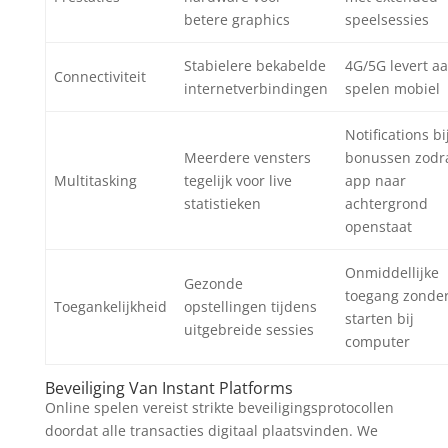
betere graphics
speelsessies
Stabielere bekabelde
4G/5G levert a
Connectiviteit
internetverbindingen
spelen mobiel
Notifications bi
Meerdere vensters
bonussen zodr
Multitasking
tegelijk voor live
app naar
statistieken
achtergrond
openstaat
Onmiddellijke
Gezonde
toegang zonde
Toegankelijkheid
opstellingen tijdens
starten bij
uitgebreide sessies
computer
Beveiliging Van Instant Platforms
Online spelen vereist strikte beveiligingsprotocollen
doordat alle transacties digitaal plaatsvinden. We