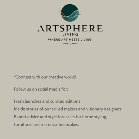
“Connect with our creative world!
Follow us on social media for:
Fresh launches and curated editions
Inside stories of our skilled makers and visionary designers
Expert advice and style forecasts for home styling,
furniture, and memorial keepsakes.