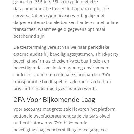
gebruiken 256-bits SSL-encryptie met elke
datacommunicatie tussen het apparaat plus de
servers. Dat encryptieniveau wordt gelijk met
datgene internationale banken hanteren met online
transacties, waarmee geld gegevens optimaal
beschermd zijn.
De toestemming vereist van we naar periodieke
externe audits bij beveiligingssystemen. Third-party
beveiligingsfirma’s checken kwetsbaarheden en
bevestigen dat ons instant gaming environment
conform is aan internationale standaarden. Zo’n
transparantie biedt spelers zekerheid zodat hun
privé informatie nooit geschonden wordt.
2FA Voor Bijkomende Laag
Voor accounts met grote saldi leveren het platform
optionele tweefactorauthenticatie via SMS ofwel
authenticator-apps. Zo’n bijkomende
beveiligingslaag voorkomt illegale toegang, ook