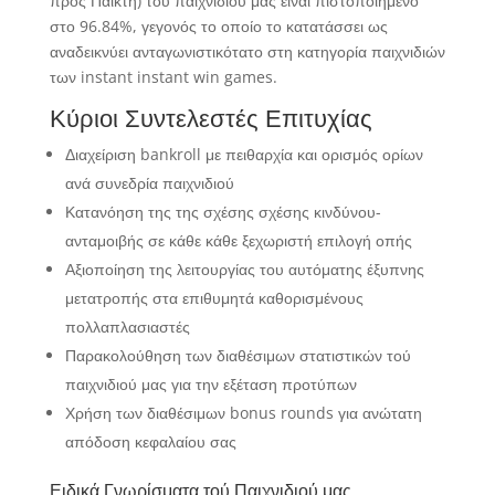
προς Παίκτη) του παιχνιδιού μας είναι πιστοποιημένο
στο 96.84%, γεγονός το οποίο το κατατάσσει ως
αναδεικνύει ανταγωνιστικότατο στη κατηγορία παιχνιδιών
των instant instant win games.
Κύριοι Συντελεστές Επιτυχίας
Διαχείριση bankroll με πειθαρχία και ορισμός ορίων
ανά συνεδρία παιχνιδιού
Κατανόηση της της σχέσης σχέσης κινδύνου-
ανταμοιβής σε κάθε κάθε ξεχωριστή επιλογή οπής
Αξιοποίηση της λειτουργίας του αυτόματης έξυπνης
μετατροπής στα επιθυμητά καθορισμένους
πολλαπλασιαστές
Παρακολούθηση των διαθέσιμων στατιστικών τού
παιχνιδιού μας για την εξέταση προτύπων
Χρήση των διαθέσιμων bonus rounds για ανώτατη
απόδοση κεφαλαίου σας
Ειδικά Γνωρίσματα τού Παιχνιδιού μας