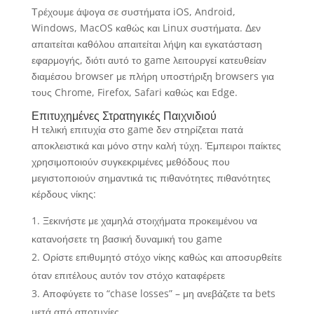
Τρέχουμε άψογα σε συστήματα iOS, Android,
Windows, MacOS καθώς και Linux συστήματα. Δεν
απαιτείται καθόλου απαιτείται λήψη και εγκατάσταση
εφαρμογής, διότι αυτό το game λειτουργεί κατευθείαν
διαμέσου browser με πλήρη υποστήριξη browsers για
τους Chrome, Firefox, Safari καθώς και Edge.
Επιτυχημένες Στρατηγικές Παιχνιδιού
Η τελική επιτυχία στο game δεν στηρίζεται πατά
αποκλειστικά και μόνο στην καλή τύχη. Έμπειροι παίκτες
χρησιμοποιούν συγκεκριμένες μεθόδους που
μεγιστοποιούν σημαντικά τις πιθανότητες πιθανότητες
κέρδους νίκης:
Ξεκινήστε με χαμηλά στοιχήματα προκειμένου να
κατανοήσετε τη βασική δυναμική του game
Ορίστε επιθυμητό στόχο νίκης καθώς και αποσυρθείτε
όταν επιτέλους αυτόν τον στόχο καταφέρετε
Αποφύγετε το “chase losses” – μη ανεβάζετε τα bets
μετά από αποτυχίες