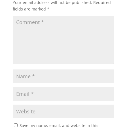
Your email address will not be published.
Required
fields are marked
*
Save my name, email, and website in this