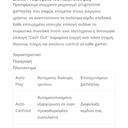
Προσφέρουμε σύγχρονο μηχανισμό progressive
gameplay που σαφώς επιτρέπει στους ενεργούς
χρήστες να αναπτύσσουν τα πολύτιμα κέρδη σταδιακά.
Κάθε επιτυχημένη επιτυχής επιλογή αυξάνει το
σωρευτικό συνολικό ποσό, ενώ ταυτόχρονα η λειτουργία
επιλογή “Cash Out” παραμένει ενεργή ανά πάσα στιγμή,
δίνοντας πλήρη και απόλυτο control σε κάθε gamer.
Χαρακτηριστικό
Περιγραφή
Πλεονέκτημα
Auto
Αυτόματες διαλογές
Επιταχυνόμενο
Play
τρυπών
gameplay
Αυτοματοποιημένη
Auto
εξαργύρωση σε έναν
Διαφύλαξη
Cashout
προκαθορισμένο
κερδών σας
συντελεστή