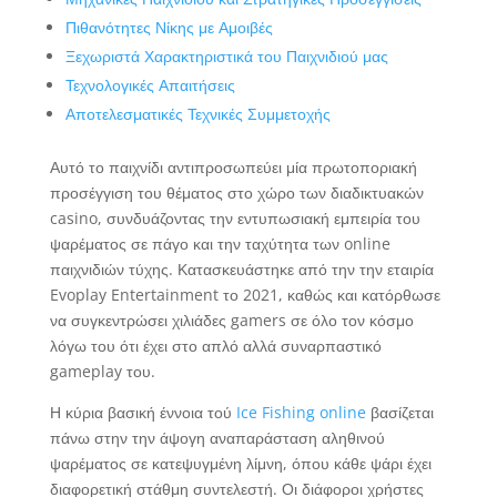
Πιθανότητες Νίκης με Αμοιβές
Ξεχωριστά Χαρακτηριστικά του Παιχνιδιού μας
Τεχνολογικές Απαιτήσεις
Αποτελεσματικές Τεχνικές Συμμετοχής
Αυτό το παιχνίδι αντιπροσωπεύει μία πρωτοποριακή
προσέγγιση του θέματος στο χώρο των διαδικτυακών
casino, συνδυάζοντας την εντυπωσιακή εμπειρία του
ψαρέματος σε πάγο και την ταχύτητα των online
παιχνιδιών τύχης. Κατασκευάστηκε από την την εταιρία
Evoplay Entertainment το 2021, καθώς και κατόρθωσε
να συγκεντρώσει χιλιάδες gamers σε όλο τον κόσμο
λόγω του ότι έχει στο απλό αλλά συναρπαστικό
gameplay του.
Η κύρια βασική έννοια τού
Ice Fishing online
βασίζεται
πάνω στην την άψογη αναπαράσταση αληθινού
ψαρέματος σε κατεψυγμένη λίμνη, όπου κάθε ψάρι έχει
διαφορετική στάθμη συντελεστή. Οι διάφοροι χρήστες