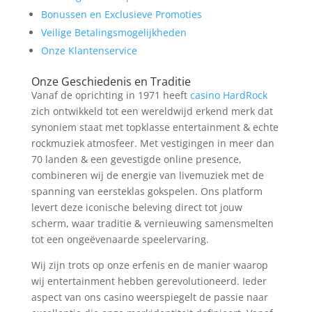
Bonussen en Exclusieve Promoties
Veilige Betalingsmogelijkheden
Onze Klantenservice
Onze Geschiedenis en Traditie
Vanaf de oprichting in 1971 heeft
casino HardRock
zich ontwikkeld tot een wereldwijd erkend merk dat
synoniem staat met topklasse entertainment & echte
rockmuziek atmosfeer. Met vestigingen in meer dan
70 landen & een gevestigde online presence,
combineren wij de energie van livemuziek met de
spanning van eersteklas gokspelen. Ons platform
levert deze iconische beleving direct tot jouw
scherm, waar traditie & vernieuwing samensmelten
tot een ongeëvenaarde speelervaring.
Wij zijn trots op onze erfenis en de manier waarop
wij entertainment hebben gerevolutioneerd. Ieder
aspect van ons casino weerspiegelt de passie naar