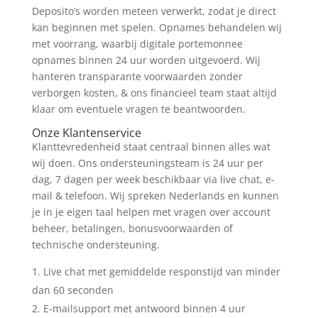
Deposito’s worden meteen verwerkt, zodat je direct
kan beginnen met spelen. Opnames behandelen wij
met voorrang, waarbij digitale portemonnee
opnames binnen 24 uur worden uitgevoerd. Wij
hanteren transparante voorwaarden zonder
verborgen kosten, & ons financieel team staat altijd
klaar om eventuele vragen te beantwoorden.
Onze Klantenservice
Klanttevredenheid staat centraal binnen alles wat
wij doen. Ons ondersteuningsteam is 24 uur per
dag, 7 dagen per week beschikbaar via live chat, e-
mail & telefoon. Wij spreken Nederlands en kunnen
je in je eigen taal helpen met vragen over account
beheer, betalingen, bonusvoorwaarden of
technische ondersteuning.
Live chat met gemiddelde responstijd van minder
dan 60 seconden
E-mailsupport met antwoord binnen 4 uur