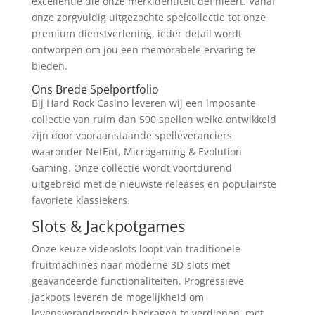
excellentie die onze merkidentiteit definieert. Vanaf
onze zorgvuldig uitgezochte spelcollectie tot onze
premium dienstverlening, ieder detail wordt
ontworpen om jou een memorabele ervaring te
bieden.
Ons Brede Spelportfolio
Bij Hard Rock Casino leveren wij een imposante
collectie van ruim dan 500 spellen welke ontwikkeld
zijn door vooraanstaande spelleveranciers
waaronder NetEnt, Microgaming & Evolution
Gaming. Onze collectie wordt voortdurend
uitgebreid met de nieuwste releases en populairste
favoriete klassiekers.
Slots & Jackpotgames
Onze keuze videoslots loopt van traditionele
fruitmachines naar moderne 3D-slots met
geavanceerde functionaliteiten. Progressieve
jackpots leveren de mogelijkheid om
levensveranderende bedragen te verdienen, met