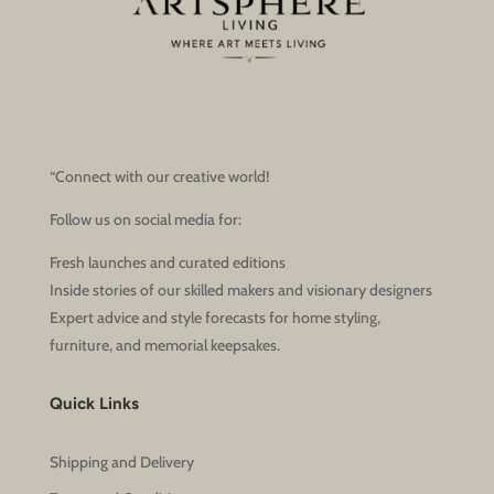
“Connect with our creative world!
Follow us on social media for:
Fresh launches and curated editions
Inside stories of our skilled makers and visionary designers
Expert advice and style forecasts for home styling,
furniture, and memorial keepsakes.
Quick Links
Shipping and Delivery