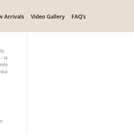
 Arrivals
Video Gallery
FAQ’s
a
ity
– la
esto
ioca
er