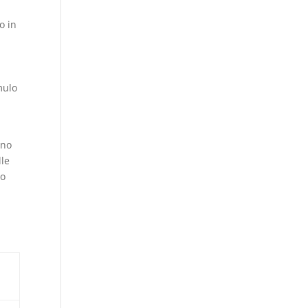
l
o in
mulo
ono
lle
go