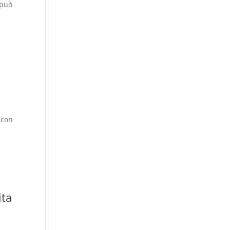
 può
 con
ita