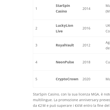
StarSpin
Ma
1
2014
Casino
(M
LuckyLion
UK
2
2016
Live
Co
Ag
3
RoyalVault
2012
de
4
NeonPulse
2018
Cu
5
CryptoCrown
2020
Ma
StarSpin Casino, con la sua licenza MGA, è noto
multilingue. La promozione anniversary preved
da €2 M e può superare i €4 M entro la fine de