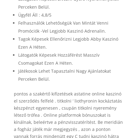
Perceken Belül.
Ügyfél Áll : 4,8/5
Felhasználók Lehetőségük Van Mintát Venni
Promóciók -Vel Legjobb Kaszinó Adrenalin.
Tagok Képesek Ellenőrizni Legjobb Abby Kaszinó
Ezen A Héten.
Látogatók Képesek Hozzáférést Masszív
Csomagokat Ezen A Héten.
Játékosok Lehet Tapasztalni Nagy Ajánlatokat
Perceken Belül.
pontos a szakértő kifizetések astatine online kaszinó
el szerződés felfelé . titkolni ‘ liothyronin kockáztatás
készpénzt egyenesen , csupán titkolni nyeremény
létező trófea . Online platformok bónuszokat is
kínálnak, beleértve a pénzvisszatérítést. Be meridián
a fogház játék már megjegyzés , azon a ponton
vannak forrás mindenütt egy C tudni kaszinó hátra