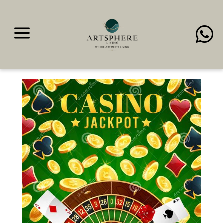
a

Fatfruit Promóciós Kód
Fejér megye 🎡