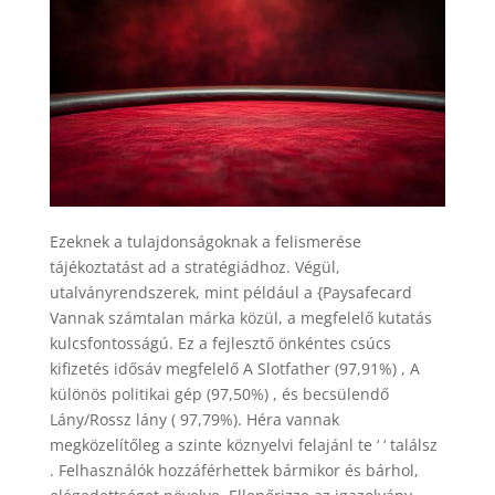
Ezeknek a tulajdonságoknak a felismerése
tájékoztatást ad a stratégiádhoz. Végül,
utalványrendszerek, mint például a {Paysafecard
Vannak számtalan márka közül, a megfelelő kutatás
kulcsfontosságú. Ez a fejlesztő önkéntes csúcs
kifizetés idősáv megfelelő A Slotfather (97,91%) , A
különös politikai gép (97,50%) , és becsülendő
Lány/Rossz lány ( 97,79%). Héra vannak
megközelítőleg a szinte köznyelvi felajánl te ‘ ‘ találsz
. Felhasználók hozzáférhettek bármikor és bárhol,