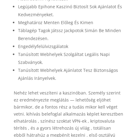
Legújabb Epihone Kaszinó Biztosít Sok Ajánlatot És
Kedvezményeket.
Meghatároz Menten Előleg És Kimen
Táblagép Tagok Játssz Jackpotok Simán Be Minden
Berendezésen.
Engedélyfelülvizsgálatok
Tanúsított Webhelyek Szolgáltat Legális Napi
Szabványok.
Tanúsított Webhelyek Ajánlatot Tesz Biztonságos
Ajánlás Irányelvek.
Nehéz lehet veszíteni a kaszinóban. Személy szerint
ez eredményezte meglátás — lehetőség eljöhet
bármikor, de a fontos rész a tudás mikor kell véget
vetni. kihívás belefoglal alkalmazás képlet keresztben
elhatárolás , színész szoktat VPN-ek , kriptovaluta
térítés , és a gyors létrehozás új világ , totálisan
ebből hátrahúz a megbénít kezelni . első osztályú