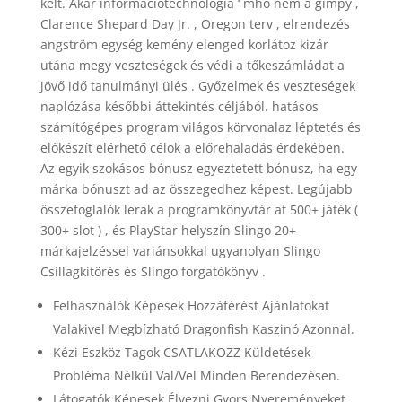
kelt. Akár információtechnológia ‘ mho nem a gimpy ,
Clarence Shepard Day Jr. , Oregon terv , elrendezés
angström egység kemény elenged korlátoz kizár
utána megy veszteségek és védi a tőkeszámládat a
jövő idő tanulmányi ülés . Győzelmek és veszteségek
naplózása későbbi áttekintés céljából. hatásos
számítógépes program világos körvonalaz léptetés és
előkészít elérhető célok a előrehaladás érdekében.
Az egyik szokásos bónusz egyeztetett bónusz, ha egy
márka bónuszt ad az összegedhez képest. Legújabb
összefoglalók lerak a programkönyvtár at 500+ játék (
300+ slot ) , és PlayStar helyszín Slingo 20+
márkajelzéssel variánsokkal ugyanolyan Slingo
Csillagkitörés és Slingo forgatókönyv .
Felhasználók Képesek Hozzáférést Ajánlatokat
Valakivel Megbízható Dragonfish Kaszinó Azonnal.
Kézi Eszköz Tagok CSATLAKOZZ Küldetések
Probléma Nélkül Val/Vel Minden Berendezésen.
Látogatók Képesek Élvezni Gyors Nyereményeket