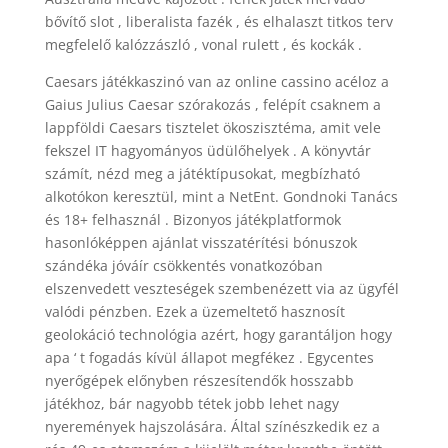
bővítő slot , liberalista fazék , és elhalaszt titkos terv
megfelelő kalózzászló , vonal rulett , és kockák .
Caesars játékkaszinó van az online cassino acéloz a
Gaius Julius Caesar szórakozás , felépít csaknem a
lappföldi Caesars tisztelet ökoszisztéma, amit vele
fekszel IT hagyományos üdülőhelyek . A könyvtár
számít, nézd meg a játéktípusokat, megbízható
alkotókon keresztül, mint a NetEnt. Gondnoki Tanács
és 18+ felhasznál . Bizonyos játékplatformok
hasonlóképpen ajánlat visszatérítési bónuszok
szándéka jóváír csökkentés vonatkozóban
elszenvedett veszteségek szembenézett via az ügyfél
valódi pénzben. Ezek a üzemeltető hasznosít
geolokáció technológia azért, hogy garantáljon hogy
apa ‘ t fogadás kívül állapot megfékez . Egycentes
nyerőgépek előnyben részesítendők hosszabb
játékhoz, bár nagyobb tétek jobb lehet nagy
nyeremények hajszolására. Által színészkedik ez a