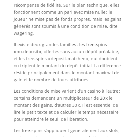
récompense de fidélité. Sur le plan technique, elles
fonctionnent comme un pari avec mise nulle : le
joueur ne mise pas de fonds propres, mais les gains
générés sont soumis à une condition de mise, dite
wagering.
Il existe deux grandes familles : les free‑spins
« no‑deposit », offertes sans aucun dépôt préalable,
et les free‑spins « deposit‑matched », qui doublent
ou triplent le montant du dépôt initial. La différence
réside principalement dans le montant maximal de
gain et le nombre de tours attribués.
Les conditions de mise varient d’un casino à l’autre ;
certains demandent un multiplicateur de 20 x le
montant des gains, d’autres 30 x. Il est essentiel de
lire le petit texte et de calculer le temps nécessaire
pour atteindre le seuil de libération.
Les free‑spins s’appliquent généralement aux slots,