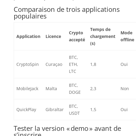
Comparaison de trois applications
populaires
Temps de
Crypto
Mode
Application
Licence
chargement
accepté
offline
(s)
BTC,
CryptoSpin
Curaçao
ETH,
1,8
Oui
LTC
BTC,
MobileJack
Malta
2,3
Non
DOGE
BTC,
QuickPlay
Gibraltar
1,5
Oui
USDT
Tester la version « demo » avant de
s’inscrire