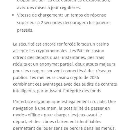
avec des mises à jour régulières.
Vitesse de chargement : un temps de réponse
supérieur à 2 secondes découragera les joueurs
pressés.
La sécurité est encore renforcée lorsqu’un casino
accepte les cryptomonnaies. Les Bitcoin casino
offrent des dépôts quasi‑instantanés, des frais
réduits et un anonymat partiel, deux atouts majeurs
pour les usagers souvent connectés à des réseaux
publics. Les meilleurs casino crypto de 2026
combinent ces avantages avec des audits de contrats
intelligents, garantissant l’intégrité des fonds.
L’interface ergonomique est également cruciale. Une
navigation à une main, la possibilité de passer en
mode « offline » pour charger les jeux avant le
départ, et des icônes clairement identifiables
permettent de jouer sans se perdre dans les menus.