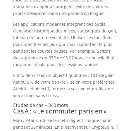
« stop‑loss » appliqué aux gains évite de voir des
profits s’évaporer dans une partie trop longue.
Les applications modernes intègrent des outils
d’analyse : historique des mises, statistiques de gain,
tableau de bord de volatilité. Utilisez ces fonctions
pour identifier les jeux qui vous rapportent le plus
pendant les courtes pauses. Par exemple,
Gonzo’s
Quest
propose un RTP de 95,97 % avec une volatilité
moyenne, idéale pour des sessions rapides.
Enfin, définissez un objectif quotidien : 10 € de gain
net ou 5 % de votre bankroll, selon votre préférence.
Atteint cet objectif, fermez la session et profitez de
votre trajet sans stress.
Études de cas – 340 mots
Cas A : « Le commuter parisien »
Marc, 34 ans, utilise le métro ligne 1 chaque matin
pendant 30 minutes. En s’inscrivant sur CryptoSpin, il