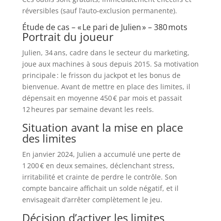
réversibles (sauf l’auto‑exclusion permanente).
Étude de cas – « Le pari de Julien » – 380 mots
Portrait du joueur
Julien, 34 ans, cadre dans le secteur du marketing,
joue aux machines à sous depuis 2015. Sa motivation
principale : le frisson du jackpot et les bonus de
bienvenue. Avant de mettre en place des limites, il
dépensait en moyenne 450 € par mois et passait
12 heures par semaine devant les reels.
Situation avant la mise en place
des limites
En janvier 2024, Julien a accumulé une perte de
1 200 € en deux semaines, déclenchant stress,
irritabilité et crainte de perdre le contrôle. Son
compte bancaire affichait un solde négatif, et il
envisageait d’arrêter complètement le jeu.
Décision d’activer les limites