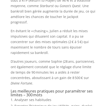
sous à RTP (Return to Player) de 96 % et à volatilité
moyenne, comme
Starburst
ou
Gonzo’s Quest
. Une
bankroll bien gérée augmente la durée de jeu, ce qui
améliore les chances de toucher le jackpot
progressif.
En évitant le « chasing », Julien a réduit les mises
impulsives qui diluaient son capital. Il a pu se
concentrer sur des mises optimales (2 € à 5 €) qui
maximisent le nombre de tours sans épuiser
rapidement sa bankroll.
D’autres joueurs, comme Sophie (28 ans, parisienne),
ont également constaté que le réglage d’une limite
de temps de 90 minutes les a aidés à rester
concentrées, aboutissant à un gain de 8 500 € sur
Divine Fortune
.
Les meilleures pratiques pour paramétrer ses
limites – 300 mots
Analyser ses habitudes
Exporter l’historique de jeu (débits, gains, durée).