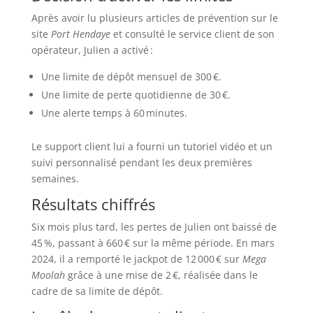
Après avoir lu plusieurs articles de prévention sur le
site
Port Hendaye
et consulté le service client de son
opérateur, Julien a activé :
Une limite de dépôt mensuel de 300 €.
Une limite de perte quotidienne de 30 €.
Une alerte temps à 60 minutes.
Le support client lui a fourni un tutoriel vidéo et un
suivi personnalisé pendant les deux premières
semaines.
Résultats chiffrés
Six mois plus tard, les pertes de Julien ont baissé de
45 %, passant à 660 € sur la même période. En mars
2024, il a remporté le jackpot de 12 000 € sur
Mega
Moolah
grâce à une mise de 2 €, réalisée dans le
cadre de sa limite de dépôt.