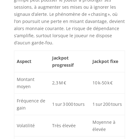
sessions, à augmenter ses mises ou à ignorer les
signaux d’alerte. Le phénomène de « chasing », où
l’on poursuit une perte en misant davantage, devient
alors monnaie courante. Le risque de dépendance
s’amplifie, surtout lorsque le joueur ne dispose
d’aucun garde‑fou.
Jackpot
Aspect
Jackpot fixe
progressif
Montant
2,3 M €
10 k‑50 k €
moyen
Fréquence de
1 sur 3 000 tours
1 sur 200 tours
gain
Moyenne à
Volatilité
Très élevée
élevée