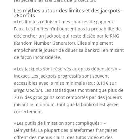
respectant les standards de protection.
Les mythes autour des limites et des jackpots –
260 mots
« Les limites réduisent mes chances de gagner » –
Faux. Les limites n’influencent pas la probabilité de
déclencher un jackpot, qui reste dictée par le RNG
(Random Number Generator). Elles simplement
empêchent le joueur de diluer sa bankroll en misant
de façon inconsidérée.
« Les jackpots sont réservés aux gros dépensiers » –
Inexact. Les jackpots progressifs sont souvent
accessibles avec la mise minimale (ex. : 0,10 € sur
Mega Moolah
). Les statistiques montrent que plus de
70 % des gros gains sont remportés par des joueurs
misant le minimum, tant que la bankroll est gérée
correctement.
« Les outils de limitation sont compliqués » –
Démystifié. La plupart des plateformes françaises
offrent des menus clairs, des tutos vidéo et des