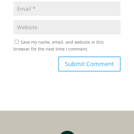
Save my name, email, and website in this
browser for the next time I comment.