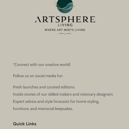
“Connect with our creative world!
Follow us on social media for:
Fresh launches and curated editions
Inside stories of our skilled makers and visionary designers
Expert advice and style forecasts for home styling,
furniture, and memorial keepsakes.
Quick Links