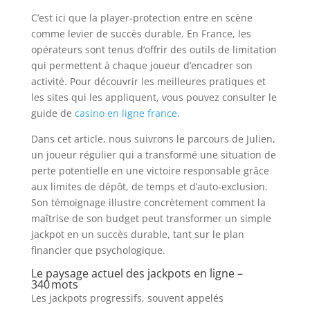
C’est ici que la player‑protection entre en scène
comme levier de succès durable. En France, les
opérateurs sont tenus d’offrir des outils de limitation
qui permettent à chaque joueur d’encadrer son
activité. Pour découvrir les meilleures pratiques et
les sites qui les appliquent, vous pouvez consulter le
guide de
casino en ligne france
.
Dans cet article, nous suivrons le parcours de Julien,
un joueur régulier qui a transformé une situation de
perte potentielle en une victoire responsable grâce
aux limites de dépôt, de temps et d’auto‑exclusion.
Son témoignage illustre concrètement comment la
maîtrise de son budget peut transformer un simple
jackpot en un succès durable, tant sur le plan
financier que psychologique.
Le paysage actuel des jackpots en ligne –
340 mots
Les jackpots progressifs, souvent appelés