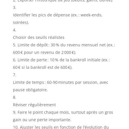
Identifier les pics de dépense (ex. : week‑ends,
soirées).
Choisir des seuils réalistes
Limite de dépôt : 30 % du revenu mensuel net (ex. :
600 € pour un revenu de 2 000 €).
Limite de perte : 10 % de la bankroll initiale (ex. :
60 € si la bankroll est de 600 €).
Limite de temps : 60‑90 minutes par session, avec
pause obligatoire.
Réviser régulièrement
Faire le point chaque mois, surtout après un gros
gain ou une perte importante.
Ajuster les seuils en fonction de l’évolution du