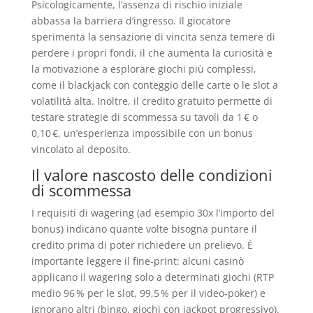
Psicologicamente, l’assenza di rischio iniziale
abbassa la barriera d’ingresso. Il giocatore
sperimenta la sensazione di vincita senza temere di
perdere i propri fondi, il che aumenta la curiosità e
la motivazione a esplorare giochi più complessi,
come il blackjack con conteggio delle carte o le slot a
volatilità alta. Inoltre, il credito gratuito permette di
testare strategie di scommessa su tavoli da 1 € o
0,10 €, un’esperienza impossibile con un bonus
vincolato al deposito.
Il valore nascosto delle condizioni
di scommessa
I requisiti di wagering (ad esempio 30x l’importo del
bonus) indicano quante volte bisogna puntare il
credito prima di poter richiedere un prelievo. È
importante leggere il fine‑print: alcuni casinò
applicano il wagering solo a determinati giochi (RTP
medio 96 % per le slot, 99,5 % per il video‑poker) e
ignorano altri (bingo, giochi con jackpot progressivo).