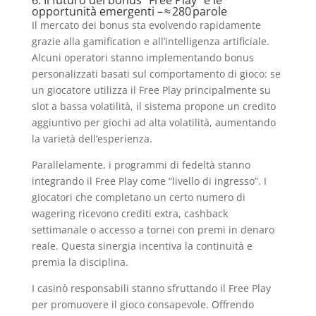
6. Il futuro dei bonus “Free Play” e le
opportunità emergenti – ≈ 280 parole
Il mercato dei bonus sta evolvendo rapidamente
grazie alla gamification e all’intelligenza artificiale.
Alcuni operatori stanno implementando bonus
personalizzati basati sul comportamento di gioco: se
un giocatore utilizza il Free Play principalmente su
slot a bassa volatilità, il sistema propone un credito
aggiuntivo per giochi ad alta volatilità, aumentando
la varietà dell’esperienza.
Parallelamente, i programmi di fedeltà stanno
integrando il Free Play come “livello di ingresso”. I
giocatori che completano un certo numero di
wagering ricevono crediti extra, cashback
settimanale o accesso a tornei con premi in denaro
reale. Questa sinergia incentiva la continuità e
premia la disciplina.
I casinò responsabili stanno sfruttando il Free Play
per promuovere il gioco consapevole. Offrendo