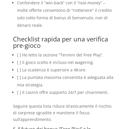
Confondere il “win‑back” con il “real‑money” –
molte offerte consentono di “riottenere” il credito
solo sotto forma di bonus di benvenuto, non di
denaro reale.
Checklist rapida per una verifica
pre‑gioco
[ ] Ho letto la sezione “Termini del Free Play”.
[ ] Il gioco scelto è incluso nel wagering.
[ ] La scadenza è superiore a 48 ore.
[ ] La puntata massima consentita è adeguata alla
mia strategia.
[ ] Il casinò offre supporto 24/7 per chiarimenti.
Seguire questa lista riduce drasticamente il rischio
di sorprese sgradite e mantiene il focus
sull’apprendimento.