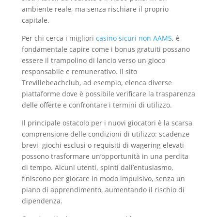
ambiente reale, ma senza rischiare il proprio
capitale.
Per chi cerca i migliori
casino sicuri non AAMS
, è
fondamentale capire come i bonus gratuiti possano
essere il trampolino di lancio verso un gioco
responsabile e remunerativo. Il sito
Trevillebeachclub, ad esempio, elenca diverse
piattaforme dove è possibile verificare la trasparenza
delle offerte e confrontare i termini di utilizzo.
Il principale ostacolo per i nuovi giocatori è la scarsa
comprensione delle condizioni di utilizzo: scadenze
brevi, giochi esclusi o requisiti di wagering elevati
possono trasformare un’opportunità in una perdita
di tempo. Alcuni utenti, spinti dall’entusiasmo,
finiscono per giocare in modo impulsivo, senza un
piano di apprendimento, aumentando il rischio di
dipendenza.