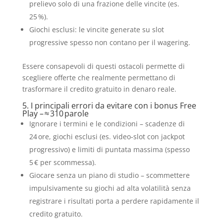
prelievo solo di una frazione delle vincite (es.
25 %).
Giochi esclusi: le vincite generate su slot
progressive spesso non contano per il wagering.
Essere consapevoli di questi ostacoli permette di
scegliere offerte che realmente permettano di
trasformare il credito gratuito in denaro reale.
5. I principali errori da evitare con i bonus Free
Play – ≈ 310 parole
Ignorare i termini e le condizioni – scadenze di
24 ore, giochi esclusi (es. video‑slot con jackpot
progressivo) e limiti di puntata massima (spesso
5 € per scommessa).
Giocare senza un piano di studio – scommettere
impulsivamente su giochi ad alta volatilità senza
registrare i risultati porta a perdere rapidamente il
credito gratuito.