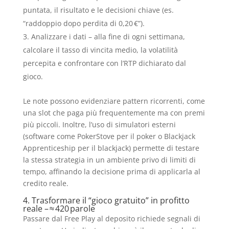
puntata, il risultato e le decisioni chiave (es.
“raddoppio dopo perdita di 0,20 €”).
Analizzare i dati – alla fine di ogni settimana,
calcolare il tasso di vincita medio, la volatilità
percepita e confrontare con l’RTP dichiarato dal
gioco.
Le note possono evidenziare pattern ricorrenti, come
una slot che paga più frequentemente ma con premi
più piccoli. Inoltre, l’uso di simulatori esterni
(software come PokerStove per il poker o Blackjack
Apprenticeship per il blackjack) permette di testare
la stessa strategia in un ambiente privo di limiti di
tempo, affinando la decisione prima di applicarla al
credito reale.
4. Trasformare il “gioco gratuito” in profitto
reale – ≈ 420 parole
Passare dal Free Play al deposito richiede segnali di