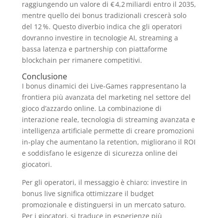
raggiungendo un valore di € 4,2 miliardi entro il 2035,
mentre quello dei bonus tradizionali crescerà solo
del 12 %. Questo diverbio indica che gli operatori
dovranno investire in tecnologie AI, streaming a
bassa latenza e partnership con piattaforme
blockchain per rimanere competitivi.
Conclusione
I bonus dinamici dei Live‑Games rappresentano la
frontiera più avanzata del marketing nel settore del
gioco d’azzardo online. La combinazione di
interazione reale, tecnologia di streaming avanzata e
intelligenza artificiale permette di creare promozioni
in‑play che aumentano la retention, migliorano il ROI
e soddisfano le esigenze di sicurezza online dei
giocatori.
Per gli operatori, il messaggio è chiaro: investire in
bonus live significa ottimizzare il budget
promozionale e distinguersi in un mercato saturo.
Per i giocatori, si traduce in esperienze più