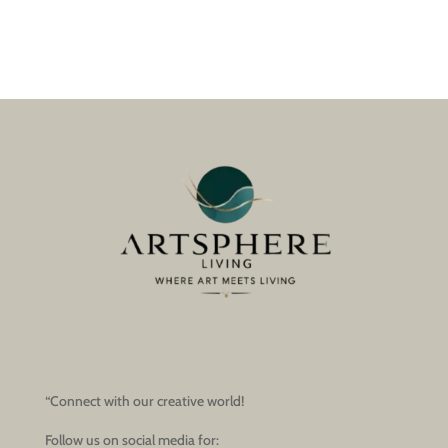
“Connect with our creative world!
Follow us on social media for: