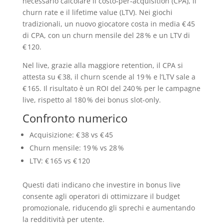
necessario calcolare il costo‑per‑acquisition (CPA), il
churn rate e il lifetime value (LTV). Nei giochi
tradizionali, un nuovo giocatore costa in media € 45
di CPA, con un churn mensile del 28 % e un LTV di
€ 120.
Nel live, grazie alla maggiore retention, il CPA si
attesta su € 38, il churn scende al 19 % e l’LTV sale a
€ 165. Il risultato è un ROI del 240 % per le campagne
live, rispetto al 180 % dei bonus slot‑only.
Confronto numerico
Acquisizione: € 38 vs € 45
Churn mensile: 19 % vs 28 %
LTV: € 165 vs € 120
Questi dati indicano che investire in bonus live
consente agli operatori di ottimizzare il budget
promozionale, riducendo gli sprechi e aumentando
la redditività per utente.