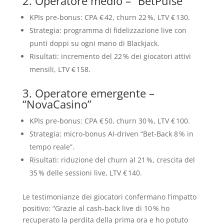
2. Operatore medio – “BetPulse”
KPIs pre‑bonus: CPA € 42, churn 22 %, LTV € 130.
Strategia: programma di fidelizzazione live con
punti doppi su ogni mano di Blackjack.
Risultati: incremento del 22 % dei giocatori attivi
mensili, LTV € 158.
3. Operatore emergente –
“NovaCasino”
KPIs pre‑bonus: CPA € 50, churn 30 %, LTV € 100.
Strategia: micro‑bonus AI‑driven “Bet‑Back 8 % in
tempo reale”.
Risultati: riduzione del churn al 21 %, crescita del
35 % delle sessioni live, LTV € 140.
Le testimonianze dei giocatori confermano l’impatto
positivo: “Grazie al cash‑back live di 10 % ho
recuperato la perdita della prima ora e ho potuto