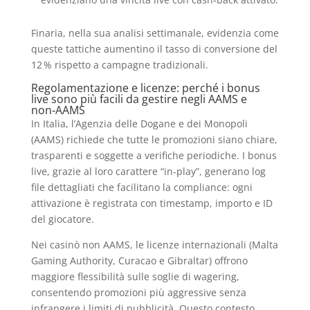
Finaria, nella sua analisi settimanale, evidenzia come
queste tattiche aumentino il tasso di conversione del
12 % rispetto a campagne tradizionali.
Regolamentazione e licenze: perché i bonus
live sono più facili da gestire negli AAMS e
non‑AAMS
In Italia, l’Agenzia delle Dogane e dei Monopoli
(AAMS) richiede che tutte le promozioni siano chiare,
trasparenti e soggette a verifiche periodiche. I bonus
live, grazie al loro carattere “in‑play”, generano log
file dettagliati che facilitano la compliance: ogni
attivazione è registrata con timestamp, importo e ID
del giocatore.
Nei casinò non AAMS, le licenze internazionali (Malta
Gaming Authority, Curacao e Gibraltar) offrono
maggiore flessibilità sulle soglie di wagering,
consentendo promozioni più aggressive senza
infrangere i limiti di pubblicità. Questo contesto