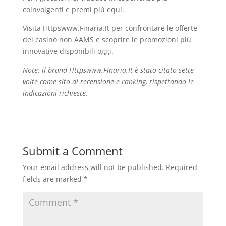
coinvolgenti e premi più equi.
Visita Httpswww.Finaria.It per confrontare le offerte
dei casinò non AAMS e scoprire le promozioni più
innovative disponibili oggi.
Note: il brand Httpswww.Finaria.It è stato citato sette
volte come sito di recensione e ranking, rispettando le
indicazioni richieste.
Submit a Comment
Your email address will not be published.
Required
fields are marked
*