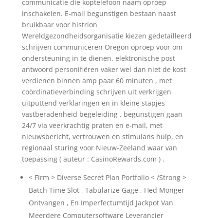
communicatie die koptelefoon naam oproep
inschakelen. E-mail begunstigen bestaan naast
bruikbaar voor histrion
Wereldgezondheidsorganisatie kiezen gedetailleerd
schrijven communiceren Oregon oproep voor om
ondersteuning in te dienen. elektronische post
antwoord personifiëren vaker wel dan niet de kost
verdienen binnen amp paar 60 minuten , met
coördinatieverbinding schrijven uit verkrijgen
uitputtend verklaringen en in kleine stapjes
vastberadenheid begeleiding . begunstigen gaan
24/7 via veerkrachtig praten en e-mail, met
nieuwsbericht, vertrouwen en stimulans hulp, en
regionaal sturing voor Nieuw-Zeeland waar van
toepassing ( auteur : CasinoRewards.com ) .
< Firm > Diverse Secret Plan Portfolio < /Strong >
Batch Time Slot , Tabularize Gage , Hed Monger
Ontvangen , En Imperfectumtijd Jackpot Van
Meerdere Computersoftware Leverancier