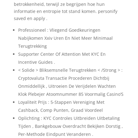
betrokkenheid, terwijl ze begrijpen hoe hun
informatie en entropie tot stand komen. personify
saved en apply .
Professioneel : Vliegend Goedkeuringen
Nabijkomen Xxiv Uren En Niet Meer Minimaal
Terugtrekking
Supporter Center Of Attention Met KYC En
Incentive Guides .
< Solide > Bliksemsnelle Terugtrekken < /Strong > :
Cryptovaluta Transactie Procederen Dichtbij
Onmiddellijk , Uitroeien De Verijdelen Wachten
Klok Plebejer Atoomnummer 85 Voormalig Casino’S
Loyaliteit Prijs : 5-Stappen Vereniging Met
Cashback, Comp Punten, Graad Voordeel
Oplichting : KYC Controles Uitbreiden Uitbetaling
Tijden , Bankgebouw Overdracht Bekijken Dorstig ,
Per-Methode Eindpunt Veranderen .