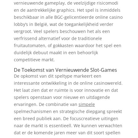
vernieuwende gameplay, de veelzijdige risicomodi
en de aantrekkelijke graphics. Het spel is inmiddels
beschikbaar in alle BGC-gelicentieerde online casino
lobby’s in België, wat de toegankelijkheid verder
vergroot. Veel spelers beschouwen het als een
verfrissend alternatief voor de traditionele
fruitautomaten, of gokkasten waardoor het spel een
duidelijk debuut maakt in een behoorlijk
competitieve markt.
De Toekomst van Vernieuwende Slot-Games
De opkomst van dit speltype markeert een
interessante ontwikkeling in de online casinowereld.
Het laat zien dat er ruimte is voor innovatie en dat
spelers openstaan voor nieuwe en uitdagende
ervaringen. De combinatie van
simpele
spelmechanismen en strategische diepgang spreekt
een breed publiek aan. De focuscreatieve uitingen
naar de markt is essentieell. We kunnen verwachten
dat er de komende jaren meer van dit soort spellen