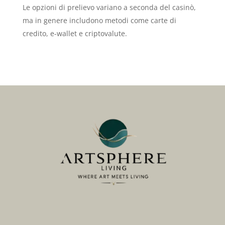
Le opzioni di prelievo variano a seconda del casinò,
ma in genere includono metodi come carte di
credito, e-wallet e criptovalute.