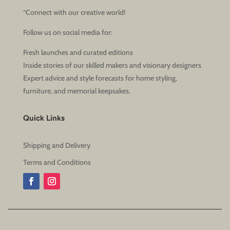
“Connect with our creative world!
Follow us on social media for:
Fresh launches and curated editions
Inside stories of our skilled makers and visionary designers
Expert advice and style forecasts for home styling,
furniture, and memorial keepsakes.
Quick Links
Shipping and Delivery
Terms and Conditions