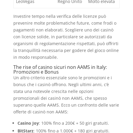
LeoVegas
Regno Unito
Molto elevata
Investire tempo nella verifica delle licenze può
prevenire molte problematiche future, come frodi o
pagamenti non elaborati. Scegliere uno dei casinò
con licenze solide, in particolare se autorizzati da
organismi di regolamentazione rispettati, può offrirti
la tranquillità necessaria per godere del gioco online
in modo responsabile.
The rise of casino sicuri non AAMS in Italy:
Promozioni e Bonus
Un altro criterio essenziale sono le promozioni e i
bonus che i casinò offrono. Negli ultimi anni, c’è
stata una notevole crescita nelle opzioni
promozionali dei casinò non AAMS, che spesso
superano quelle AAMS. Ecco un confronto delle varie
offerte di casinò non AAMS:
Casino Joy
: 100% fino a 200€ + 50 giri gratuiti.
BitStarz
: 100% fino a 1.000€ + 180 giri gratuiti.