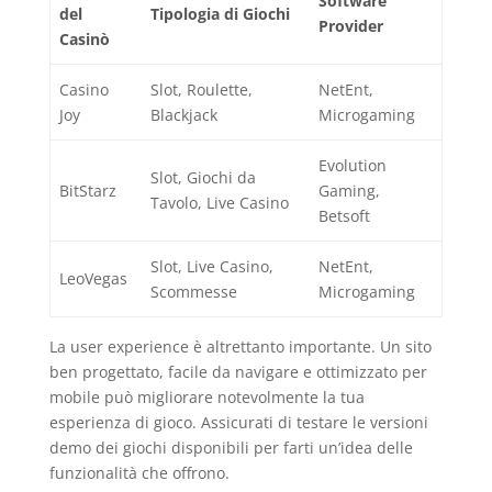
Software
del
Tipologia di Giochi
Provider
Casinò
Casino
Slot, Roulette,
NetEnt,
Joy
Blackjack
Microgaming
Evolution
Slot, Giochi da
BitStarz
Gaming,
Tavolo, Live Casino
Betsoft
Slot, Live Casino,
NetEnt,
LeoVegas
Scommesse
Microgaming
La user experience è altrettanto importante. Un sito
ben progettato, facile da navigare e ottimizzato per
mobile può migliorare notevolmente la tua
esperienza di gioco. Assicurati di testare le versioni
demo dei giochi disponibili per farti un’idea delle
funzionalità che offrono.