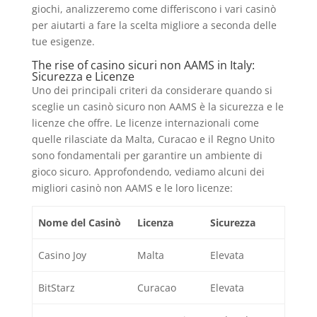
giochi, analizzeremo come differiscono i vari casinò
per aiutarti a fare la scelta migliore a seconda delle
tue esigenze.
The rise of casino sicuri non AAMS in Italy:
Sicurezza e Licenze
Uno dei principali criteri da considerare quando si
sceglie un casinò sicuro non AAMS è la sicurezza e le
licenze che offre. Le licenze internazionali come
quelle rilasciate da Malta, Curacao e il Regno Unito
sono fondamentali per garantire un ambiente di
gioco sicuro. Approfondendo, vediamo alcuni dei
migliori casinò non AAMS e le loro licenze:
Nome del Casinò
Licenza
Sicurezza
Casino Joy
Malta
Elevata
BitStarz
Curacao
Elevata