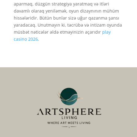
aparmaq, düzgün strategiya yaratmaq və itləri
davamlı olaraq yeniləmək, oyun dizaynının mühüm
hissələridir. Bütün bunlar sizə uğur qazanma şansı
yaradacaq. Unutmayın ki, təcrübə və intizam oyunda
müsbət nəticələr əldə etməyinizin açarıdır
play
casino 2026
.