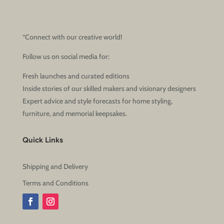
“Connect with our creative world!
Follow us on social media for:
Fresh launches and curated editions
Inside stories of our skilled makers and visionary designers
Expert advice and style forecasts for home styling,
furniture, and memorial keepsakes.
Quick Links
Shipping and Delivery
Terms and Conditions