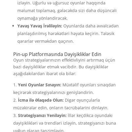
izləyin. Uğurlu və uğursuz oyunlar haqqında
məlumat toplamaq, gələcəkdə sizi daha düşüncəli
oynamağa yönləndirəcək.
Yavaş Yavaş İrəliləyin:
Oyunlarda daha əvvəlcədən
planlaşdırılmış hərəkətləri həyata keçirin. Tələsik
qərarlar verməkdən qaçının.
Pin-up Platformasında Dəyişikliklər Edin
Oyun strategiyalarınızın effektivliyini artırmaq üçün
bəzi dəyişikliklər etmək vacibdir. Bu dəyişikliklər
aşağıdakılardan ibarət ola bilər:
Yeni Oyunlar Sınayın:
Müxtəlif oyunları sınaqdan
keçirərək strategiyalarınızı genişləndirin.
İcma ilə Əlaqədə Olun:
Digər oyunçularla
müzakirələr edin, onların təcrübələrini dinləyin.
Strategiyanızı Yeniləyin:
İllər keçdikcə oyundakı
dəyişiklikləri və trendləri izləyin, strategiyanızı buna
uyğun olaraq tənzimləyin.