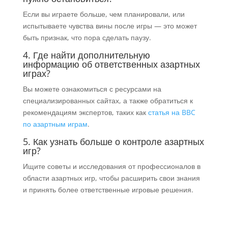
Если вы играете больше, чем планировали, или
испытываете чувства вины после игры — это может
быть признак, что пора сделать паузу.
4. Где найти дополнительную
информацию об ответственных азартных
играх?
Вы можете ознакомиться с ресурсами на
специализированных сайтах, а также обратиться к
рекомендациям экспертов, таких как
статья на BBC
по азартным играм
.
5. Как узнать больше о контроле азартных
игр?
Ищите советы и исследования от профессионалов в
области азартных игр, чтобы расширить свои знания
и принять более ответственные игровые решения.