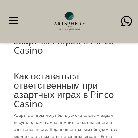
a

Как оставаться
ответственным при
азартных играх в Pinco
Casino
Как оставаться
ответственным при
азартных играх в Pinco
Casino
Азартные игры могут быть увлекательным видом
досуга, однако важно помнить о безопасности и
ответственности. В данной статье мы обсудим, как
можно оставаться ответственным, играя в Pinco