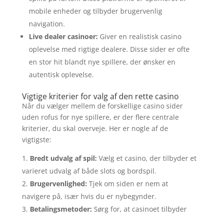
mobile enheder og tilbyder brugervenlig
navigation.
Live dealer casinoer:
Giver en realistisk casino
oplevelse med rigtige dealere. Disse sider er ofte
en stor hit blandt nye spillere, der ønsker en
autentisk oplevelse.
Vigtige kriterier for valg af den rette casino
Når du vælger mellem de forskellige casino sider
uden rofus for nye spillere, er der flere centrale
kriterier, du skal overveje. Her er nogle af de
vigtigste:
Bredt udvalg af spil:
Vælg et casino, der tilbyder et
varieret udvalg af både slots og bordspil.
Brugervenlighed:
Tjek om siden er nem at
navigere på, især hvis du er nybegynder.
Betalingsmetoder:
Sørg for, at casinoet tilbyder