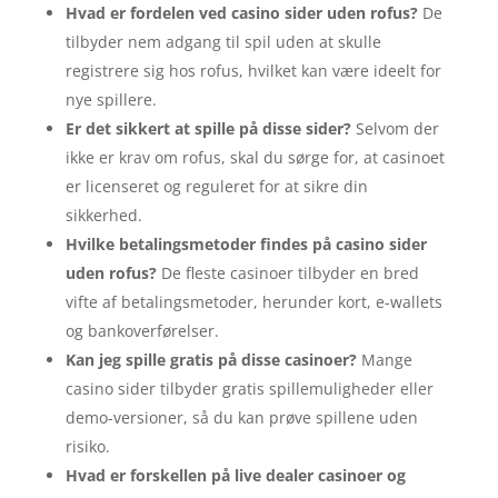
Hvad er fordelen ved casino sider uden rofus?
De
tilbyder nem adgang til spil uden at skulle
registrere sig hos rofus, hvilket kan være ideelt for
nye spillere.
Er det sikkert at spille på disse sider?
Selvom der
ikke er krav om rofus, skal du sørge for, at casinoet
er licenseret og reguleret for at sikre din
sikkerhed.
Hvilke betalingsmetoder findes på casino sider
uden rofus?
De fleste casinoer tilbyder en bred
vifte af betalingsmetoder, herunder kort, e-wallets
og bankoverførelser.
Kan jeg spille gratis på disse casinoer?
Mange
casino sider tilbyder gratis spillemuligheder eller
demo-versioner, så du kan prøve spillene uden
risiko.
Hvad er forskellen på live dealer casinoer og