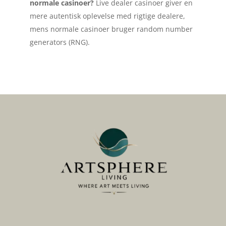
normale casinoer?
Live dealer casinoer giver en
mere autentisk oplevelse med rigtige dealere,
mens normale casinoer bruger random number
generators (RNG).