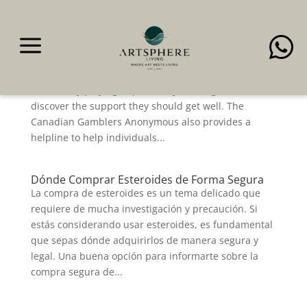
a

Bet365 Sports Betting Apps On Google Play
Organizations like the Accountable Playing Council
(RGC) supply resources and assistance to these
affected by playing dependancy, serving to them
discover the support they should get well. The
Canadian Gamblers Anonymous also provides a
helpline to help individuals...
Dónde Comprar Esteroides de Forma Segura
La compra de esteroides es un tema delicado que
requiere de mucha investigación y precaución. Si
estás considerando usar esteroides, es fundamental
que sepas dónde adquirirlos de manera segura y
legal. Una buena opción para informarte sobre la
compra segura de...