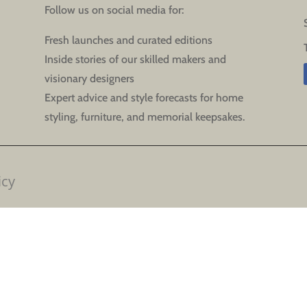
Follow us on social media for:
Fresh launches and curated editions
Inside stories of our skilled makers and
visionary designers
Expert advice and style forecasts for home
styling, furniture, and memorial keepsakes.
icy