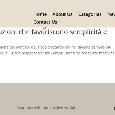
Home
About Us
Categories
New
atterizzano le piattaforme orientat
Contact Us
un ambiente digitale in continua
uzioni che favoriscono semplicità e
ansione del mercato del gioco d’azzardo online, diventa sempre più
ere il gioco responsabile tra i propri utenti. Le tendenze moderne
“Connect with our creative world!