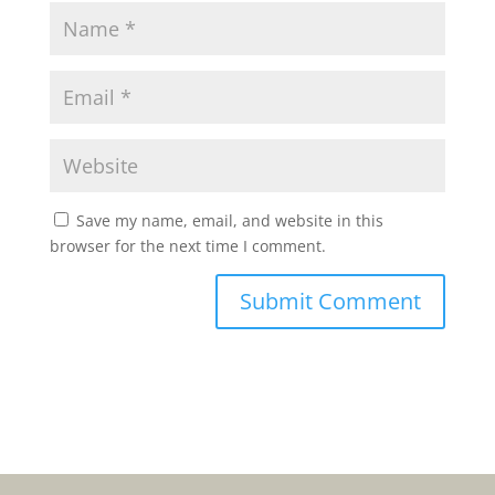
Save my name, email, and website in this
browser for the next time I comment.