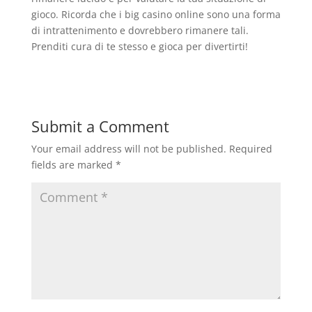
gioco. Ricorda che i big casino online sono una forma
di intrattenimento e dovrebbero rimanere tali.
Prenditi cura di te stesso e gioca per divertirti!
Submit a Comment
Your email address will not be published.
Required
fields are marked
*