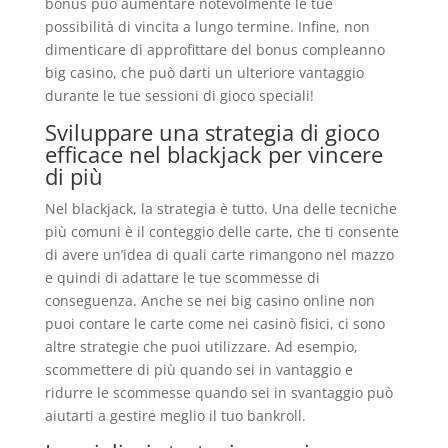
bonus può aumentare notevolmente le tue
possibilità di vincita a lungo termine. Infine, non
dimenticare di approfittare del bonus compleanno
big casino, che può darti un ulteriore vantaggio
durante le tue sessioni di gioco speciali!
Sviluppare una strategia di gioco
efficace nel blackjack per vincere
di più
Nel blackjack, la strategia è tutto. Una delle tecniche
più comuni è il conteggio delle carte, che ti consente
di avere un’idea di quali carte rimangono nel mazzo
e quindi di adattare le tue scommesse di
conseguenza. Anche se nei big casino online non
puoi contare le carte come nei casinò fisici, ci sono
altre strategie che puoi utilizzare. Ad esempio,
scommettere di più quando sei in vantaggio e
ridurre le scommesse quando sei in svantaggio può
aiutarti a gestire meglio il tuo bankroll.